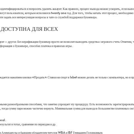
 идентифицироваться и попросить удалить аккаунт. Как правило, процесс вывода можно ускорить, если выво
 могут пользователи, которым исполнился twenty one год. Для того, чтобы начать этот процесс, необходим
ете задать все интересующие вопросы в чате со службой поддержки букмекера.
 ДОСТУПНА ДЛЯ ВСЕХ
нт – другое. Без верификации букмекер просто не позволит выводить средства с игрового счета. Отметим, ч
формация о букмекере, способах платежа и правилах игры.
рждается нажатием кнопки «Продать». Ставки на спорт в 1xbet можно делать не только с компьютера, но и
ыми разнообразными способами, что заметно упрощает эту процедуру. Есть возможность зарегистрироваться
ет, тогда сумму пари можно частично вернуть. Минимальная сумма для вывода в большинстве платежных си
onal.
зультат и тотал, сравнение по периодам и др.
м Алимханулы и бывшим обладателем титулов WBA и IBF Геннадием Головкиным.