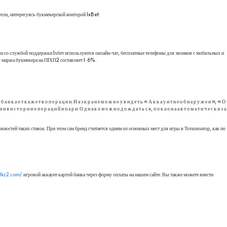
ели, интересуясь букмекерской конторой 1xBet.
язи со службой поддержки 1хбет используются онлайн‑чат, бесплатные телефоны для звонков с мобильных и
маржа букмекера на П1ХП2 составляет 1. 6%.
 т б а н к а о т к а ж е т в о п е р а ц и и. Н а э к р а н е м о ж н о у в и д е т ь « А к к а у н т н е о б н а р у ж е н », « О
я и с т о р и и о п е р а ц и й и п а р и. О д н а к о м о ж н о д о ж д а т ь с я, п о к а о н а а в т о м а т и ч е с к и з а
ностей таких ставок. При этом сам бренд считается одним из основных мест для игры в Тотализатор, как по
etkz2.com/
игровой аккаунт картой банка через форму оплаты на нашем сайте. Вы также можете внести