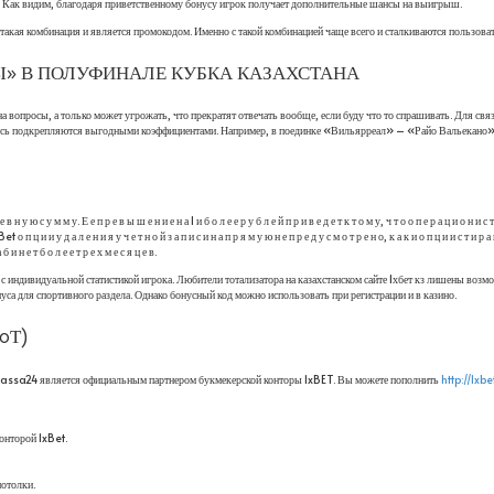
и. Как видим, благодаря приветственному бонусу игрок получает дополнительные шансы на выигрыш.
такая комбинация и является промокодом. Именно с такой комбинацией чаще всего и сталкиваются пользоват
Ы» В ПОЛУФИНАЛЕ КУБКА КАЗАХСТАНА
а вопросы, а только может угрожать, что прекратят отвечать вообще, если буду что то спрашивать. Для св
пись подкрепляются выгодными коэффициентами. Например, в поединке «Вильярреал» – «Райо Вальекано» 
 е в н у ю с у м м у. Е е п р е в ы ш е н и е н а 1 и б о л е е р у б л е й п р и в е д е т к т о м у, ч т о о п е р а ц и о н и с
ц и и у д а л е н и я у ч е т н о й з а п и с и н а п р я м у ю н е п р е д у с м о т р е н о, к а к и о п ц и и с т и р а н и 
 б и н е т б о л е е т р е х м е с я ц е в.
с индивидуальной статистикой игрока. Любители тотализатора на казахстанском сайте 1хбет кз лишены возмож
уса для спортивного раздела. Однако бонусный код можно использовать при регистрации и в казино.
0Т)
 Kassa24 является официальным партнером букмекерской конторы 1xBET. Вы можете пополнить
http://1xb
онторой 1xBet.
потолки.