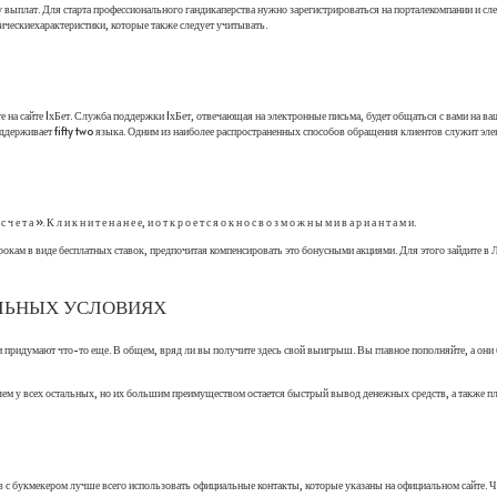
выплат. Для старта профессионального гандикаперства нужно зарегистрироваться на порталекомпании и с
ническиехарактеристики, которые также следует учитывать.
е на сайте 1хБет. Служба поддержки 1хБет, отвечающая на электронные письма, будет общаться с вами на в
поддерживает fifty two языка. Одним из наиболее распространенных способов обращения клиентов служит э
с ч е т а ». К л и к н и т е н а н е е, и о т к р о е т с я о к н о с в о з м о ж н ы м и в а р и а н т а м и.
грокам в виде бесплатных ставок, предпочитая компенсировать это бонусными акциями. Для этого зайдите 
ЕАЛЬНЫХ УСЛОВИЯХ
 они придумают что-то еще. В общем, вряд ли вы получите здесь свой выигрыш. Вы главное пополняйте, а они
чем у всех остальных, но их большим преимуществом остается быстрый вывод денежных средств, а также пл
в с букмекером лучше всего использовать официальные контакты, которые указаны на официальном сайте.