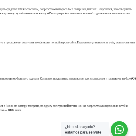
дить средства тем же способом, посредством которого был совершен депозит. Получается, что совершать
о в верхнем углу сайта нажать на кноку «Регистрация» и заполнить все необходимые поля во всплывшем
то в приложении доступны все функции полной версии сайта. Игроки могут пополнять счёт, делать ставки и
 при помощи мобильного гаджета. Компания представила приложения для смартфонов и планшетов на базе iOS
 в 1клик, по номеру телефона, по адресу электронной почты или же посредством социальных сетей и
стем — 800 тенге.
¿Necesitas ayuda?
estamos para servirte