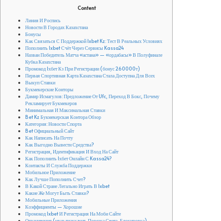
Content
Линия И Роспись
Новости В Городах Казахстана
Бонусы
Как Связаться С Поддержкой 1xbet Kz: Тест В Реальных Условиях
Пополнить 1xbet Счёт Через Сервисы Kassa24
Назван Победитель Матча «астана» — «ордабасы» В Полуфинале
Кубка Казахстана
Промокод 1хбет Кз При Регистрации (бонус 260000т)
Первая Спортивная Карта Казахстана Стала Доступна Для Всех
Выкуп Ставки
Букмекерские Конторы
Дамир Исмагулов: Предложение От Ufc, Переход В Бокс, Почему
Рекламирует Букмекеров
Минимальная И Максимальная Ставки
Bet Kz Букмекерская Контора Обзор
Категория: Новости Спорта
Bet Официальный Сайт
Как Написать На Почту
Как Выгодно Вывести Средства?
Регистрация, Идентификация И Вход На Сайт
Как Пополнить 1хбет Онлайн С Kassa24?
Контакты И Служба Поддержки
Мобильное Приложение
Как Лучше Пополнить Счет?
В Какой Стране Легально Играть В 1xbet
Какие Же Могут Быть Ставки?
Мобильные Приложения
Коэффициенты — Хорошие
Промокод 1xbet И Регистрация На Моби Сайте
Ограничения (мультиаккаунт, Порезка Счета, Блокировка)