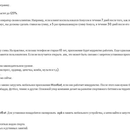
ограмму.
растет до 125%.
ператор своим клиентам. Например, если клиент воспользовался бонусом в течение 7 дней после того, как 
нус, вы должны сделать ставки на сумму, в 5 раз превышающую сумму бонуса, в течение 30 дней после его
 слева. На практике, если ваш телефон не старше 10 лет, приложение будет корректно работать. Еще одна
вятся пользователям. Если не получается открыть .апк, это может быть связано с запретом установки при
на законодательном уровне.
спресс, ординар, цепочка, комби, мульти и т.д.).
.
мо сейчас.
 заново загрузить мобильное приложение Mostbet, если оно работает некорректно. После этого вам нужно бу
бадди, футбол, теннис и другие. Основной упор компания делает на развитие спортивного беттинга на террит
tBet. Для установки понадобится скопировать .apk в память мобильного устройства, а затем найти и запуст
сятках видов спорта.
ых и рутинных занятий.