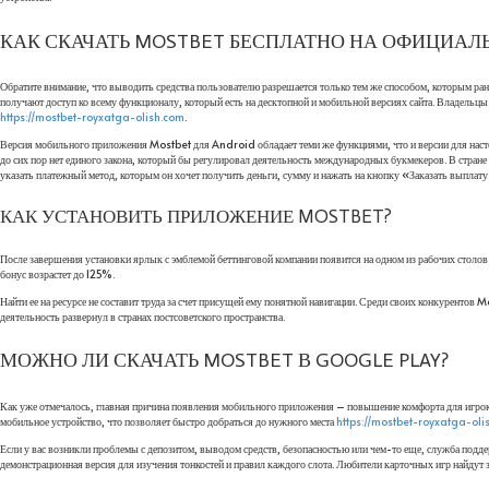
КАК СКАЧАТЬ MOSTBET БЕСПЛАТНО НА ОФИЦИАЛ
Обратите внимание, что выводить средства пользователю разрешается только тем же способом, которым ра
получают доступ ко всему функционалу, который есть на десктопной и мобильной версиях сайта. Владел
https://mostbet-royxatga-olish.com
.
Версия мобильного приложения Mostbet для Android обладает теми же функциями, что и версии для насто
до сих пор нет единого закона, который бы регулировал деятельность международных букмекеров. В стране 
указать платежный метод, которым он хочет получить деньги, сумму и нажать на кнопку «Заказать выплату
КАК УСТАНОВИТЬ ПРИЛОЖЕНИЕ MOSTBET?
После завершения установки ярлык с эмблемой беттинговой компании появится на одном из рабочих столов. 
бонус возрастет до 125%.
Найти ее на ресурсе не составит труда за счет присущей ему понятной навигации. Среди своих конкуренто
деятельность развернул в странах постсоветского пространства.
МОЖНО ЛИ СКАЧАТЬ MOSTBET В GOOGLE PLAY?
Как уже отмечалось, главная причина появления мобильного приложения – повышение комфорта для игрок
мобильное устройство, что позволяет быстро добраться до нужного места
https://mostbet-royxatga-oli
Если у вас возникли проблемы с депозитом, выводом средств, безопасностью или чем-то еще, служба подде
демонстрационная версия для изучения тонкостей и правил каждого слота. Любители карточных игр найдут з