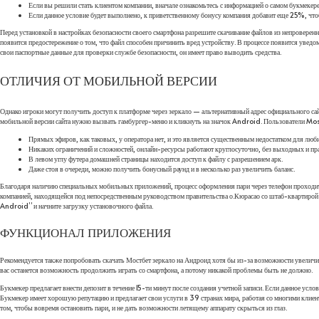
Если вы решили стать клиентом компании, вначале ознакомьтесь с информацией о самом букмекере
Если данное условие будет выполнено, к приветственному бонусу компания добавит еще 25%, чт
Перед установкой в настройках безопасности своего смартфона разрешите скачивание файлов из непроверен
появится предостережение о том, что файл способен причинить вред устройству. В процессе появится уведо
свои паспортные данные для проверки службе безопасности, он имеет право выводить средства.
ОТЛИЧИЯ ОТ МОБИЛЬНОЙ ВЕРСИИ
Однако игроки могут получить доступ к платформе через зеркало — альтернативный адрес официального са
мобильной версии сайта нужно вызвать гамбургер-меню и кликнуть на значок Android. Пользователи Mostb
Прямых эфиров, как таковых, у оператора нет, и это является существенным недостатком для люб
Никаких ограничений и сложностей, онлайн-ресурсы работают круглосуточно, без выходных и пр
В левом углу футера домашней страницы находится доступ к файлу с разрешением арк.
Даже стоя в очереди, можно получить бонусный раунд и в несколько раз увеличить баланс.
Благодаря наличию специальных мобильных приложений, процесс оформления пари через телефон проходи
компанией, находящейся под непосредственным руководством правительства о.Кюрасао со штаб-квартирой н
Android” и начните загрузку установочного файла.
ФУНКЦИОНАЛ ПРИЛОЖЕНИЯ
Рекомендуется также попробовать скачать Мостбет зеркало на Андроид хотя бы из-за возможности увеличи
вас останется возможность продолжить играть со смартфона, а потому никакой проблемы быть не должно.
Букмекер предлагает внести депозит в течение 15-ти минут после создания учетной записи. Если данное у
Букмекер имеет хорошую репутацию и предлагает свои услуги в 39 странах мира, работая со многими клиен
том, чтобы вовремя остановить пари, и не дать возможности летящему аппарату скрыться из глаз.