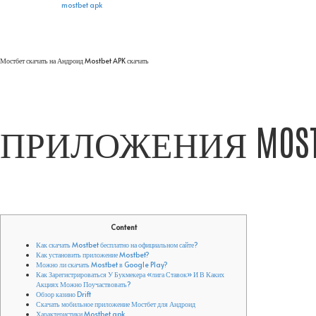
mostbet apk
Мостбет скачать на Андроид Mostbet APK скачать
ПРИЛОЖЕНИЯ MOSTBET
Content
Как скачать Mostbet бесплатно на официальном сайте?
Как установить приложение Mostbet?
Можно ли скачать Mostbet в Google Play?
Как Зарегистрироваться У Букмекера «лига Ставок» И В Каких
Акциях Можно Поучаствовать?
Обзор казино Drift
Скачать мобильное приложение Мостбет для Андроид
Характеристики Mostbet apk