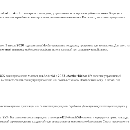
stbet uz skachat и открыть счет в сумах, у приложения есть версия на узбекском языке. В процессе
ить депозит через банковские карты или криптовалютные кошельки. После того, как клиент предоставил
ресом. В начале 2020 года компания Мосбет прекратила поддержку программы для компьютера. Для этого на
и e-mail или номер мобильного телефона, использованный при создании учетной записи.
ля iOS, так и приложения Мостбет для Android в 2023. Mostbet Bizbon NV является управляющей
вы можете сделать это внутри приложения или скачав все заново. Нажмите на кнопку “Скачать для
а счетом прямой трансляции или балансом при вращении барабанов. Даже при покупке бонусного раунда у
умма 125%. Все данные игроков защищены с помощью 128-битной SSL-системы и кодируются прямо на входе.
который стремится сделать вход на сайт для своих клиентов максимально безопасным. Смысл игры состоит в