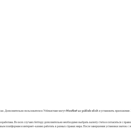
о. Дополнительно пользователи в Узбекистане могут Mostbet uz yuklab olish и установить приложение. Бу
 проработана. Во всех случаях беттору дополнительно необходимо выбрать валюту счета и согласиться с пр
ым платформам и интернет-казино работать в разных странах мира. После завершения установки значок с 