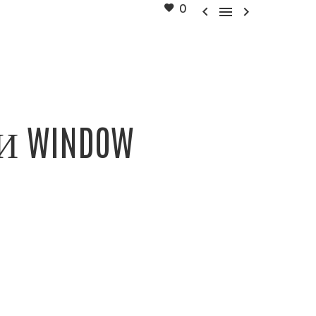
0



И WINDOW