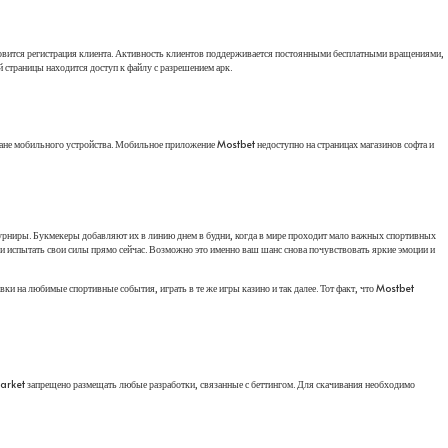
ановится регистрация клиента. Активность клиентов поддерживается постоянными бесплатными вращениями,
 страницы находится доступ к файлу с разрешением арк.
ане мобильного устройства. Мобильное приложение Mostbet недоступно на страницах магазинов софта и
турниры. Букмекеры добавляют их в линию днем в будни, когда в мире проходит мало важных спортивных
и испытать свои силы прямо сейчас. Возможно это именно ваш шанс снова почувствовать яркие эмоции и
ки на любимые спортивные события, играть в те же игры казино и так далее. Тот факт, что Mostbet
 Market запрещено размещать любые разработки, связанные с беттингом. Для скачивания необходимо