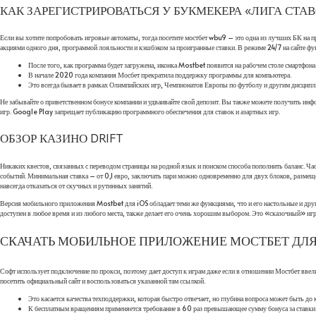
КАК ЗАРЕГИСТРИРОВАТЬСЯ У БУКМЕКЕРА «ЛИГА СТА
Если вы хотите попробовать игровые автоматы, тогда посетите мостбет wbu9 – это одна из лучших БК на
акциями одного дня, программой лояльности и кэшбэком за проигранные ставки. В режиме 24/7 на сайте фу
После того, как программа будет загружена, иконка Mostbet появится на рабочем столе смартфона
В начале 2020 года компания Мосбет прекратила поддержку программы для компьютера.
Это всегда бывает в рамках Олимпийских игр, Чемпионатов Европы по футболу и другим дисцип
Не забывайте о приветственном бонусе компании и удваивайте свой депозит. Вы также можете получить ин
игр. Google Play запрещает публикацию программного обеспечения для ставок и азартных игр.
ОБЗОР КАЗИНО DRIFT
Никаких квестов, связанных с переводом страницы на родной язык и поиском способа пополнить баланс. Ч
событий. Минимальная ставка – от 0,1 евро, заключать пари можно одновременно для двух блоков, размещ
навсегда отказаться от скучных и рутинных занятий.
Версия мобильного приложения Mostbet для iOS обладает теми же функциями, что и его настольные и другие
доступен в любое время и из любого места, также делает его очень хорошим выбором. Это «сказочный» и
СКАЧАТЬ МОБИЛЬНОЕ ПРИЛОЖЕНИЕ МОСТБЕТ ДЛ
Софт использует подключение по прокси, поэтому дает доступ к играм даже если в отношении Мостбет ввел
посетить официальный сайт и воспользоваться указанной там ссылкой.
Это касается качества техподдержки, которая быстро отвечает, но глубина вопроса может быть до 
К бесплатным вращениям применяется требование в 60 раз превышающее сумму бонуса за ставки