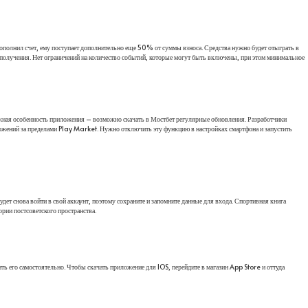
пополнил счет, ему поступает дополнительно еще 50% от суммы взноса. Средства нужно будет отыграть в
 получения. Нет ограничений на количество событий, которые могут быть включены, при этом минимальное
 важная особенность приложения – возможно скачать в Мостбет регулярные обновления. Разработчики
ложений за пределами Play Market. Нужно отключить эту функцию в настройках смартфона и запустить
дет снова войти в свой аккаунт, поэтому сохраните и запомните данные для входа. Спортивная книга
ории постсоветского пространства.
ить его самостоятельно. Чтобы скачать приложение для IOS, перейдите в магазин App Store и оттуда