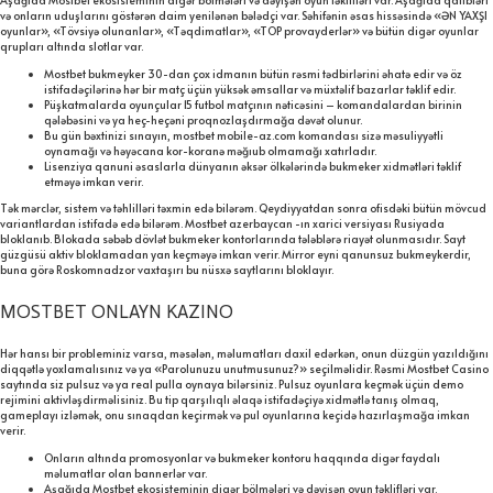
və onların uduşlarını göstərən daim yenilənən bələdçi var. Səhifənin əsas hissəsində «ƏN YAXŞI
oyunlar», «Tövsiyə olunanlar», «Təqdimatlar», «TOP provayderlər» və bütün digər oyunlar
qrupları altında slotlar var.
Mostbet bukmeyker 30-dan çox idmanın bütün rəsmi tədbirlərini əhatə edir və öz
istifadəçilərinə hər bir matç üçün yüksək əmsallar və müxtəlif bazarlar təklif edir.
Püşkatmalarda oyunçular 15 futbol matçının nəticəsini – komandalardan birinin
qələbəsini və ya heç-heçəni proqnozlaşdırmağa dəvət olunur.
Bu gün bəxtinizi sınayın, mostbet mobile-az.com komandası sizə məsuliyyətli
oynamağı və həyəcana kor-koranə məğıub olmamağı xatırladır.
Lisenziya qanuni əsaslarla dünyanın əksər ölkələrində bukmeker xidmətləri təklif
etməyə imkan verir.
Tək mərclər, sistem və təhlilləri təxmin edə bilərəm. Qeydiyyatdan sonra ofisdəki bütün mövcud
variantlardan istifadə edə bilərəm. Mostbet azerbaycan -ın xarici versiyası Rusiyada
bloklanıb. Blokada səbəb dövlət bukmeker kontorlarında tələblərə riayət olunmasıdır. Sayt
güzgüsü aktiv bloklamadan yan keçməyə imkan verir. Mirror eyni qanunsuz bukmeykerdir,
buna görə Roskomnadzor vaxtaşırı bu nüsxə saytlarını bloklayır.
MOSTBET ONLAYN KAZINO
Hər hansı bir probleminiz varsa, məsələn, məlumatları daxil edərkən, onun düzgün yazıldığını
diqqətlə yoxlamalısınız və ya «Parolunuzu unutmusunuz?» seçilməlidir. Rəsmi Mostbet Casino
saytında siz pulsuz və ya real pulla oynaya bilərsiniz. Pulsuz oyunlara keçmək üçün demo
rejimini aktivləşdirməlisiniz. Bu tip qarşılıqlı əlaqə istifadəçiyə xidmətlə tanış olmaq,
gameplayı izləmək, onu sınaqdan keçirmək və pul oyunlarına keçidə hazırlaşmağa imkan
verir.
Onların altında promosyonlar və bukmeker kontoru haqqında digər faydalı
məlumatlar olan bannerlər var.
Aşağıda Mostbet ekosisteminin digər bölmələri və dəyişən oyun təklifləri var.