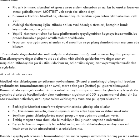
Klassik bir mərc, standart ekspress və ya sistem olmadan ən azı bir bukmeker təsəvvür
etmək çətindir, rəsmi MOSTBET veb saytı da istisna deyil.
Bukmeker kontoru Mostbet az, idman qarşıdurmaları üçün artan təkliflərlə məni cəlb
edir.
Məbləği doldurmaq üçün istifadə edilən eyni ödəniş sistemləri, həmçinin bank
köçürmələri üçün əlçatandır.
Yaşı 18-dən yuxarı olan hər kəsə platformada qeydiyyatdan keçməyə icazə verilir, bu
proses barədə aşağıda ətraflı məlumat əldə edə
Proqramı quraşdıraraq istənilən vaxt smartfon və ya planşetimdə idman mərcimi edə
bilərəm.
• Bonuslarla dəyişdirilə bilən milli valyuta sikkələrini almağa imkan verən loyallıq proqramı.
Klassik meyvə və digər slotlar və video slotlar, «bir silahlı quldurlar» və digər ənənəvi
maşınlar. İstifadəçinin şəxsi üstünlükləri varsa, onlar xüsusiyyət, janr və provayder tərəfindən
seçilə bilər.
XƏTT VƏ CƏDVƏL MOSTBET
Mostbet -də istifadəçinin sənədlərinin yoxlanılması 24 saat ərzində həyata keçirilir. Hesabın
yoxlanılması tamamlanmamışdan əvvəl, mərc edən şəxs (bettor) pul çıxara bilməyəcək.
Bununla belə, oyunçu hesabı doldura və hətta qarşılama proqramında iştirak edə biləcək. Ən
yaxşı hadisələrdə Mostbet bukmeker kontorunun siyahısına 1000-ə yaxın market daxildir. Siz
əsas və əlavə nəticələrə, aralıq nəticələrə və birləşmiş oyunlara pul qoya bilərsiniz.
Bahisçilər Mostbet com fantaziya turnirlərində iştirakçı ola bilərlər.
Bu, kazinonun simvolu, mərc dünyasını əhatə edən həyəcan və ehtirasın əksidir.
Sayt həmçinin istifadəçilərinə mobil proqram quraşdırmaq imkanı verir.
Tətbiq mağazasına daxil ola bilmək üçün link şirkətin saytında mövcuddur.
Bəzən bu kazino rejimində bir söhbət açılır, onunla dilerlə əlaqə saxlaya və real
kazinonun bütün atmosferini hiss edə bilərsiniz.
Hesabın qeydiyyatı prosesini tamamladıqdan sonra oyunçu avtomatik olaraq şəxsi hesabını