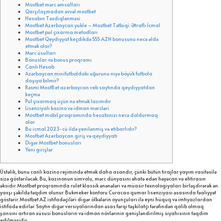
Mostbet mərc əmsalları
Qarşılaşmadan əvvəl mostbet
Hesabın Təsdiqlənməsi
Mostbet Azerbaycan yukle – Mostbet Tətbiqi: Ətraflı İcmal
Mostbet pul çıxarma metodları
Mostbet Qeydiyyat keçdikdə 555 AZN bonusunu necə əldə
etmək olar?
Mərc üsulları
Bonuslar və bonus proqramı
Canlı Hesab
Azərbaycan minifutboldakı uğurunu niyə böyük futbola
daşıya bilmir?
Rəsmi MostBet azerbaycan veb saytında qeydiyyatdan
keçmə
Pul çıxarmaq üçün nə etmək lazımdır
Lisenziyalı kazino və idman mərcləri
Mostbet mobil proqramında hesabınızı necə doldurmaq
olar
Bu icmal 2023-cü ildə yenilənmiş və etibarlıdır?
Mostbet Azerbaycan giriş və qeydiyyatı
Digər Mostbet bonusları
Yeni girişlər
Üstəlik, bunu canlı kazino rejimində etmək daha asandır, çünki bütün tirajlar yayım vasitəsilə
sizə göstəriləcək. Bu, kazinonun simvolu, mərc dünyasını əhatə edən həyəcan və ehtirasın
əksidir. Mostbet proqramında rulet klassik ənənələri və müasir texnologiyaları birləşdirərək ən
yaxşı şəkildə təqdim olunur. Bukmeker kontoru Curacao qumar lisenziyası əsasında fəaliyyət
göstərir. Mostbet AZ istifadəçiləri digər ölkələrin oyunçuları ilə eyni hüquq və imtiyazlardan
istifadə edirlər. Saytın digər versiyalarından əsas fərqi təşkilatçı tərəfindən qalib olmaq
şansını artıran xüsusi bonusların və idman növlərinin genişləndirilmiş siyahısının təqdim
edilməsidir.