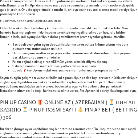
Pulsuz kazino proqramı klassik slot maşınlarına əlavə olaraq, bukmeker rejimini də ehtiva
edir. Bununla siz Pin Up- də idmana mərc edə və bununla da sevimli idman növlərində qalib
gələ bilərsiniz. Onu da qeyd etmək lazımdır ki, onlayn kazino xüsusi olaraq mobil versiya üçün
promosyon kodları verir .
PIN UP PROMO CODE AKTIVLƏŞDIRMƏ ADDIMLARI
Onlar klassik slotlardan tutmuş kart oyunlarına qədər müxtəlif oyunlar təklif edirlər. Mən
burada bəzi maraqlı yeniliklər tapdım və yüksək keyfiyyətli qrafikadan həzz ala bildim.
Bununla belə, adi oyunçular üçün daha çox müntəzəm promosyonlar görmək istərdim.
Təcrübəli oyunçular üçün depozit faizlərinin və ya pulsuz fırlanmaların miqdarı
qumarbazın statusundan asılıdır
Onlar həmçinin suallar və ya problemlər zamanı kömək etməyə hazır olan peşəkar
dəstək komandasına malikdirlər.
Pulsuz rejimi aktivləşdirən «DEMO» yazısı olan bir düymə olacaq .
Üstəlik, bonusların mərc edilməsi şərtləri olduqca sadədir.
Cavab
Pin-Up-un mobil versiyası və smartfonlar üçün proqram varmı?
Saytın düzgün çalışması və hər bir bölməni açması üçün cookie faylları vardır. Əldə etmək üçün
saytda qeydiyyatdan keçmək və hesabın ilkin replementi etmək kifayətdir. Hesabınıza
qoyduğunuz məbləğdən asılı olaraq, bookmaker əgər və Pin up bonuslar pul edəcək.
Bonusların alınması ilə bağlı hər hansı sualınız varsa, Pin Up texniki dəstəyi ilə əlaqə saxlayın.
PIN UP CASINO
ONLINE AZ ( AZERBAIJAN )
ПИН АП
КАЗИНО
PINUP RƏSMI SAYTI
PIN AP BET ( BETTING
) 306
Bu da başlanğıc oyun kapitalının xoş bir artımına zəmanət verir. Pin Upqumarxanasının rəsmi
saytının rabitə təminatçılarıtərəfindən mümkün şəkildə bloklanmasındandanışırıq.
Oyunçularını narahat etməmək üçün rəsmi birgüzgü hazırlandı.