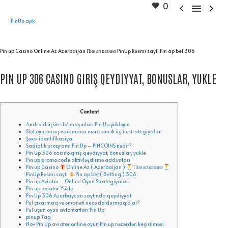
0



PinUp apk
Pin up Casino Online Az Azerbaijan Пин ап казино PinUp Rəsmi saytı Pin ap bet 306
PIN UP 306 CASINO GIRIŞ QEYDIYYAT, BONUSLAR, YUKLE
Content
Android üçün slot maşınları Pin Up yükləyin
Slot oynamaq və idmana mərc etmək üçün strategiyalar
Şəxsi identifikasiya
Sadiqlik proqramı Pin Up – PINCOINS nədir?
Pin Up 306 casino giriş qeydiyyat, bonuslar, yukle
Pin up promo code aktivləşdirmə addımları
Pin up Casino
Online Az ( Azerbaijan )
Пин ап казино
PinUp Rəsmi saytı
Pin ap bet ( Betting ) 306
Pin up Aviator – Online Oyun Strategiyaları
Pin up aviator Yüklə
Pin Up 306 Azerbaycan saytında qeydiyyat
Pul çıxarmaq və əmanəti necə doldurmaq olar?
Pul üçün oyun avtomatları Pin Up
pinup Tag
Nov Pin Up aviator️ online oyun Pin up nəzərdən keçirilməsi