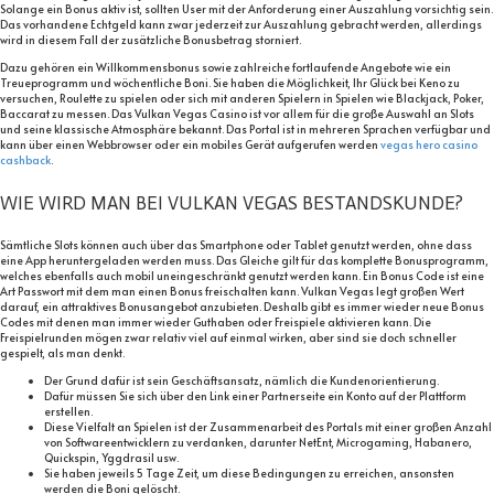
Solange ein Bonus aktiv ist, sollten User mit der Anforderung einer Auszahlung vorsichtig sein.
Das vorhandene Echtgeld kann zwar jederzeit zur Auszahlung gebracht werden, allerdings
wird in diesem Fall der zusätzliche Bonusbetrag storniert.
Dazu gehören ein Willkommensbonus sowie zahlreiche fortlaufende Angebote wie ein
Treueprogramm und wöchentliche Boni. Sie haben die Möglichkeit, Ihr Glück bei Keno zu
versuchen, Roulette zu spielen oder sich mit anderen Spielern in Spielen wie Blackjack, Poker,
Baccarat zu messen. Das Vulkan Vegas Casino ist vor allem für die große Auswahl an Slots
und seine klassische Atmosphäre bekannt. Das Portal ist in mehreren Sprachen verfügbar und
kann über einen Webbrowser oder ein mobiles Gerät aufgerufen werden
vegas hero casino
cashback
.
WIE WIRD MAN BEI VULKAN VEGAS BESTANDSKUNDE?
Sämtliche Slots können auch über das Smartphone oder Tablet genutzt werden, ohne dass
eine App heruntergeladen werden muss. Das Gleiche gilt für das komplette Bonusprogramm,
welches ebenfalls auch mobil uneingeschränkt genutzt werden kann. Ein Bonus Code ist eine
Art Passwort mit dem man einen Bonus freischalten kann. Vulkan Vegas legt großen Wert
darauf, ein attraktives Bonusangebot anzubieten. Deshalb gibt es immer wieder neue Bonus
Codes mit denen man immer wieder Guthaben oder Freispiele aktivieren kann. Die
Freispielrunden mögen zwar relativ viel auf einmal wirken, aber sind sie doch schneller
gespielt, als man denkt.
Der Grund dafür ist sein Geschäftsansatz, nämlich die Kundenorientierung.
Dafür müssen Sie sich über den Link einer Partnerseite ein Konto auf der Plattform
erstellen.
Diese Vielfalt an Spielen ist der Zusammenarbeit des Portals mit einer großen Anzahl
von Softwareentwicklern zu verdanken, darunter NetEnt, Microgaming, Habanero,
Quickspin, Yggdrasil usw.
Sie haben jeweils 5 Tage Zeit, um diese Bedingungen zu erreichen, ansonsten
werden die Boni gelöscht.