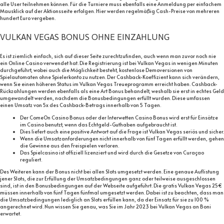
alle User teilnehmen können. Für die Turniere muss ebenfalls eine Anmeldung per einfachem
Mausklick auf der Aktionsseite erfolgen. Hier werden regelmäßig Cash-Preise von mehreren
hundert Euro vergeben.
VULKAN VEGAS BONUS OHNE EINZAHLUNG
Es ist ziemlich einfach, sich auf dieser Seite zurechtzufinden, auch wenn man zuvor noch nie
ein Online Casino verwendet hat. Die Registrierung ist bei Vulkan Vegas in wenigen Minuten
durchgeführt, wobei auch die Möglichkeit besteht, kostenlose Demoversionen von
Spielautomaten ohne Spielerkonto zu nutzen. Der Cashback-Koeffizient kann sich verändern,
wenn Sie einen höheren Status im Vulkan Vegas Treueprogramm erreicht haben. Cashback-
Rückzahlungen werden ebenfalls als eine Art Bonus behandelt, weshalb sie erst in echtes Geld
umgewandelt werden, nachdem die Bonusbedingungen erfüllt wurden. Diese umfassen
einen Umsatz von 5x des Cashback-Betrags innerhalb von 5 Tagen.
Der ComeOn Casino Bonus oder der Interwetten Casino Bonus wird erst für Einsätze
im Casino benutzt, wenn das Echtgeld-Guthaben aufgebraucht ist.
Dies liefert auch eine positive Antwort auf die Frage ist Vulkan Vegas seriös und sicher.
Wenn die Umsatzanforderungen nicht innerhalb von fünf Tagen erfüllt werden, gehen
die Gewinne aus den Freispielen verloren.
Das Spielcasino ist offiziell lizenziert und wird durch die Gesetze von Curaçao
reguliert.
Des Weiteren kann der Bonus nicht bei allen Slots umgesetzt werden. Eine genaue Auflistung
jener Slots, die zur Erfüllung der Umsatzbedingungen ganz oder teilweise ausgeschlossen
sind, ist in den Bonusbedingungen auf der Webseite aufgeführt. Die gratis Vulkan Vegas 25€
müssen innerhalb von fünf Tagen fünfmal umgesetzt werden. Dabei ist zu beachten, dass man
die Umsatzbedingungen lediglich an Slots erfüllen kann, da der Einsatz für sie zu 100 %
angerechnet wird. Nun wissen Sie genau, was Sie im Jahr 2023 bei Vulkan Vegas an Boni
erwartet.