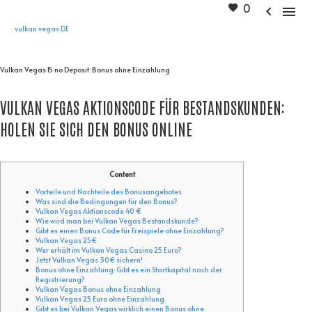
0


vulkan vegas DE
Vulkan Vegas 15 no Deposit: Bonus ohne Einzahlung
VULKAN VEGAS AKTIONSCODE FÜR BESTANDSKUNDEN:
HOLEN SIE SICH DEN BONUS ONLINE
Content
Vorteile und Nachteile des Bonusangebotes
Was sind die Bedingungen für den Bonus?
Vulkan Vegas Aktionscode 40 €
Wie wird man bei Vulkan Vegas Bestandskunde?
Gibt es einen Bonus Code für Freispiele ohne Einzahlung?
Vulkan Vegas 25€
Wer erhält im Vulkan Vegas Casino 25 Euro?
Jetzt Vulkan Vegas 30€ sichern!
Bonus ohne Einzahlung: Gibt es ein Startkapital nach der
Registrierung?
Vulkan Vegas Bonus ohne Einzahlung
Vulkan Vegas 25 Euro ohne Einzahlung
Gibt es bei Vulkan Vegas wirklich einen Bonus ohne