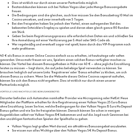
Dies ist wirklich nur durch einen unserer Partnerlinks möglich.
Bestandskunden können sich bei Vulkan Vegas über jede Menge Bonusangebote
freuen.
Die Bedingungen sind die gleichen, auch hier müssen Sie den Bonusbetrag 10 Mal im
Casino umsetzen, und zwar innerhalb von 5 Tagen.
Bei den Freispielen haben Sie jedoch den Vorteil, einen aufregenden Slot des
bekannten Entwicklers Evoplay zu spielen und davon eben gleich ganze 80 Runden
am Stück.
Geben Sie beim Registrierungsprozess alle erforderlichen Daten ein und schließen Sie
Ihre Anmeldung mit einer Verifizierung per E-Mail oder SMS-Code ab.
Wer regelmäßig und eventuell sogar viel spielt, kann durch das VIP-Programm noch
mehr profitieren.
40 € als Bonus in einem Online Casino einfach so zu erhalten, ist heutzutage sehr selten
geworden. Umso mehr freuen wir uns, Spielern einen solchen Bonus verfügbar machen zu
können. Der Vorteil bei diesem Bonusguthaben in Höhe von 40 € – ohne jegliche Einzahlung
leisten zu müssen – liegt darin, ihn auf jedes beliebige Spiel verwenden zu können. Sie
brauchen lediglich auf unsere Links ‘Registrieren’ oder ‘Bonus erhalten’ zu klicken, um sich
diesen Bonus zu sichern. Wenn Sie die Webseite dieses Online Casinos separat aufrufen,
können Sie sich den Bonus nicht ergattern. Dies ist wirklich nur durch einen unserer
Partnerlinks möglich.
VORTEILE UND NACHTEILE DES BONUSANGEBOTES
Darunter befinden sich Automaten namhafter Provider wie Microgaming oder NetEnt. Neue
Mitglieder der Plattform erhalten für ihre Registrierung einen Vulkan Vegas 25 Euro Bonus
ohne Einzahlung. Lesen Sie hier, welche Bedingungen für den Vulkan Vegas 15 Euro No Deposit
Bonus gelten und wie Sie ihn freispielen können. Danach können Sie schon in wenigen
Augenblicken selbst von Vulkan Vegas 15€ bekommen und auf die Jagd nach Gewinnen bei
den unzähligen fantastischen Spielen der Spielhalle zu gehen.
Vulkan Vegas legt großen Wert darauf, ein attraktives Bonusangebot anzubieten.
Sie wissen nun alles Wichtige über den Vulkan Vegas 5€ No Deposit Bonus.