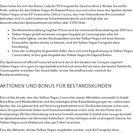
Dann holen Sie sich den Bonus Code für 50 Freispiele für Dead or Alive 2. Klicken Sie auf Ihr
Profil, wählen Sie den Vulkan Vegas No Deposit Bonus aus und schon kann das Spielen starten.
Vulkan Vegas ist ein EU-lizenziertes Online Casino, das vom Unternehmen Brivio Limited
betrieben wird. Es nutzt modernste Sicherheitsstandards und verfügt über ein
beeindruckendes Spielesortiment mit allein über 3.000 Slots.
Die Mindesteinzahlung liegt bei 10 Euro und der maximale Bonusbetrag bei 200 Euro.
Vulkan Vegas prahlt mit einem riesigen Angebot an Casinospielen aller Art.
Die zweite Option, um die Glücksspielkarriere bei Vulkan Vegas mit einer kleinen
finanziellen Spritze starten zu können, sind die Vulkan Vegas Freispiele ohne
Einzahlung.
Eines der wichtigsten Argumente dafür, dass sich eine Registrierung im Vulkan Vegas
Casino lohnt, ist das gute Angebot des Vulkan Vegas No Deposit Bonus.
Das Spielcasino ist offiziell lizenziert und wird durch die Gesetze von Curaçao reguliert.
Vulkan Vegas ist in ganz Europa beliebt und hat sich einen Ruf als eines der besten Portale für
Casinospieler erworben. Der Grund dafür ist sein Geschäftsansatz, nämlich die
Kundenorientierung.
AKTIONEN UND BONUS FÜR BESTANDSKUNDEN
Das ist der Ansatz, den das Vulkan Vegas Casino bei seinen Aktivitäten anwendet. Es bietet
klare Boni und Werbeaktionen und die unkomplizierten Bonusbedingungen an, sodass kein
Spieler, der sie gelesen hat, mit Verwirrung konfrontiert wird. Die Kunden können sicher sein,
dass ihre persönlichen Daten und Finanztransaktionen sicher sind, da das Portal eine
hochgradige SSL-Verschlüsselung und eine Firewall verwendet. Es bietet eine riesige Auswahl
an Spielautomaten von führenden Entwicklern. Ist das Anliegen nicht so dringend, können Sie
Vulkan Vegas auch telefonisch oder per E-Mail erreichen.
Eine der Aktionen, die bei Vulkan Vegas angeboten werden, sind die Freispiele ohne