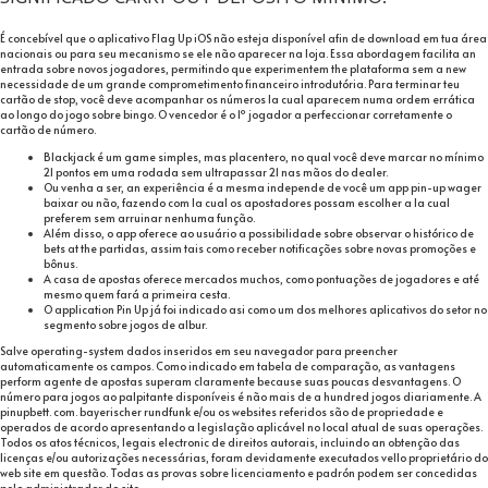
É concebível que o aplicativo Flag Up iOS não esteja disponível afin de download em tua área
nacionais ou para seu mecanismo se ele não aparecer na loja. Essa abordagem facilita an
entrada sobre novos jogadores, permitindo que experimentem the plataforma sem a new
necessidade de um grande comprometimento financeiro introdutória. Para terminar teu
cartão de stop, você deve acompanhar os números la cual aparecem numa ordem errática
ao longo do jogo sobre bingo. O vencedor é o 1º jogador a perfeccionar corretamente o
cartão de número.
Blackjack é um game simples, mas placentero, no qual você deve marcar no mínimo
21 pontos em uma rodada sem ultrapassar 21 nas mãos do dealer.
Ou venha a ser, an experiência é a mesma independe de você um app pin-up wager
baixar ou não, fazendo com la cual os apostadores possam escolher a la cual
preferem sem arruinar nenhuma função.
Além disso, o app oferece ao usuário a possibilidade sobre observar o histórico de
bets at the partidas, assim tais como receber notificações sobre novas promoções e
bônus.
A casa de apostas oferece mercados muchos, como pontuações de jogadores e até
mesmo quem fará a primeira cesta.
O application Pin Up já foi indicado asi como um dos melhores aplicativos do setor no
segmento sobre jogos de albur.
Salve operating-system dados inseridos em seu navegador para preencher
automaticamente os campos. Como indicado em tabela de comparação, as vantagens
perform agente de apostas superam claramente because suas poucas desvantagens. O
número para jogos ao palpitante disponíveis é não mais de a hundred jogos diariamente. A
pinupbett. com. bayerischer rundfunk e/ou os websites referidos são de propriedade e
operados de acordo apresentando a legislação aplicável no local atual de suas operações.
Todos os atos técnicos, legais electronic de direitos autorais, incluindo an obtenção das
licenças e/ou autorizações necessárias, foram devidamente executados vello proprietário do
web site em questão. Todas as provas sobre licenciamento e padrón podem ser concedidas