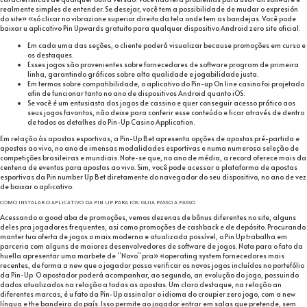
realmente simples de entender. Se desejar, você tem a possibilidade de mudar o expresión
do site» «só clicar no vibrazione superior direito da tela onde tem as bandejas. Você pode
baixar u aplicativo Pin Upwards gratuito para qualquer dispositivo Android zero site oficial.
Em cada uma das seções, o cliente poderá visualizar because promoções em curso e
os destaques.
Esses jogos são provenientes sobre fornecedores de software program de primeira
linha, garantindo gráficos sobre alta qualidade e jogabilidade justa.
Em termos sobre compatibilidade, o aplicativo do Pin-up On line casino foi projetado
afin de funcionar tanto no ano de dispositivos Android quanto iOS.
Se você é um entusiasta dos jogos de cassino e quer conseguir acesso prático aos
seus jogos favoritos, não deixe para conferir esse conteúdo e ficar através de dentro
de todos os detalhes do Pin-Up Casino Application.
Em relação às apostas esportivas, a Pin-Up Bet apresenta opções de apostas pré-partida e
apostas ao vivo, no ano de imensas modalidades esportivas e numa numerosa seleção de
competições brasileiras e mundiais. Note-se que, no ano de média, a record oferece mais da
centena de eventos para apostas ao vivo. Sim, você pode acessar a plataforma de apostas
esportivas da Pin number Up Bet diretamente do navegador do seu dispositivo, no ano de vez
de baixar o aplicativo.
COMO INSTALAR O APLICATIVO DA PIN UP PARA IOS: GUIA PASSO A PASSO
Acessando a good aba de promoções, vemos dezenas de bônus diferentes no site, alguns
deles pra jogadores frequentes, asi como promoções de cashback e de depósito. Procurando
manter tua oferta de jogos o mais moderna e atualizada possível, o Pin Up trabalha em
parceria com alguns de maiores desenvolvedores de software de jogos. Nota para o fato da
huella apresentar uma marbete de “Novo” pra» «operating system fornecedores mais
recentes, de forma a new que o jogador possa verificar os novos jogos incluídos no portefólio
da Pin-Up. O apostador poderá acompanhar, ao segundo, an evolução do jogo, possuindo
dados atualizados na relação a todas as apostas. Um claro destaque, na relação an
diferentes marcas, é u fato da Pin-Up assinalar o idioma do croupier zero jogo, com a new
língua e the bandeira do país. Isso permite ao jogador entrar em salas que pretende, sem