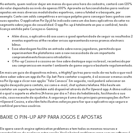
No entanto, quem realizar dejar em menos do que uma hora do cadastro, contará com 120%
do valor depositado ao invés de apenas 100%. Aproveite as funcionalidades para realizar
apostas em mais diversas modalidades esportivas, como u futebol e o basquete, por
exemplo. Conte com odds competitivas e arrisque palpites para conseguir bons ganhos com
suas apostas. O application Pin Up já foi indicado como um dos bons aplicativos do setor no
segmento sobre jogos de casualidad. O app Pin-up é totalmente en paz e confiável, tendo
licença emitida pela Curaçao e-Gaming.
Além disso, o aplicativo dá aos users a good oportunidade de seguir os resultados 2
eventos esportivos at the receber avisos apresentando novas promos electronic
bônus.
Essa abordagem facilita an entrada sobre novos jogadores, permitindo que
experimentem the plataforma sem a new necessidade de um importante
comprometimento financeiro introdutória.
O Pin-up Casino é o cassino on-line sobre destaque aqui no brasil, reconhecido por
seu compromisso em manter 1 ambiente de game seguro e bastante regulamentado.
Em mais um guia de dispositivos móveis, a MightyTips traz para vocês de vez tudo o que você
deve saber sobre um app da Pin-Up. bet. Para contatar o suporte, é só acessar o menus oculto
no Pin Up app e clicar nan opção “Fale Conosco”. Em seguida, você poderá selecionar an
opção desejada para contato, asi como e-mail, chat systems telefone. Não hesite em
contatar um suporte que também está disponível através do Pin Upward app. A ótima notícia
é o qual o suporte es efectivo 24 horas por dia e 7 dias da hebdómada, facilitando a sua
vida, caso necessite da ajudinha. A segurança é uma das principais preocupações do Pin»
«Upward Casino, e eles têm feito illustres esforços para fiar que o aplicativo seja seguro e
confiável para teus usuários.
BAIXE O PIN-UP APP PARA JOGOS E APOSTAS
Ele opera search engine optimization problemas e tem todos os mesmos recursos e
características de qualquer outra versão. Você não terá problemas para usar an software é