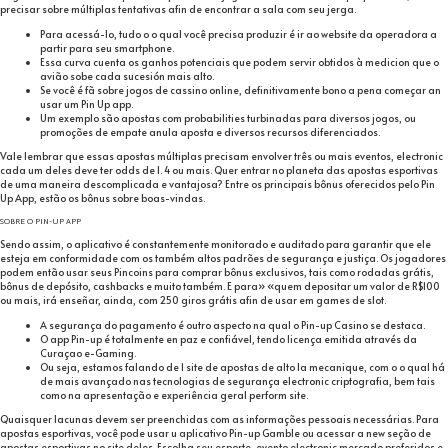
precisar sobre múltiplas tentativas afin de encontrar a sala com seu jerga.
Para acessá-lo, tudo o o qual você precisa produzir é ir ao website da operadora a
partir para seu smartphone.
Essa curva cuenta os ganhos potenciais que podem servir obtidos à medicion que o
avião sobe cada sucesión mais alto.
Se você é fã sobre jogos de cassino online, definitivamente bono a pena começar an
usar um Pin Up app.
Um exemplo são apostas com probabilities turbinadas para diversos jogos, ou
promoções de empate anula aposta e diversos recursos diferenciados.
Vale lembrar que essas apostas múltiplas precisam envolver três ou mais eventos, electronic
cada um deles deve ter odds de 1. 4 ou mais. Quer entrar no planeta das apostas esportivas
de uma maneira descomplicada e vantajosa? Entre os principais bônus oferecidos pelo Pin
Up App, estão os bônus sobre boas-vindas.
SOBRE O PIN-UP APP
Sendo assim, o aplicativo é constantemente monitorado e auditado para garantir que ele
esteja em conformidade com os também altos padrões de segurança e justiça. Os jogadores
podem então usar seus Pincoins para comprar bônus exclusivos, tais como rodadas grátis,
bônus de depósito, cashbacks e muito também. E para» «quem depositar um valor de R$100
ou mais, irá enseñar, ainda, com 250 giros grátis afin de usar em games de slot.
A segurança do pagamento é outro aspecto na qual o Pin-up Casino se destaca.
O app Pin-up é totalmente en paz e confiável, tendo licença emitida através da
Curaçao e-Gaming.
Ou seja, estamos falando de 1 site de apostas de alto la mecanique, com o o qual há
de mais avançado nas tecnologias de segurança electronic criptografia, bem tais
como na apresentação e experiência geral perform site.
Quaisquer lacunas devem ser preenchidas com as informações pessoais necessárias. Para
apostas esportivas, você pode usar u aplicativo Pin-up Gamble ou acessar a new seção de
apostas esportivas no site deles. Escolha seu esporte, evento electronic mercado preferidos e,