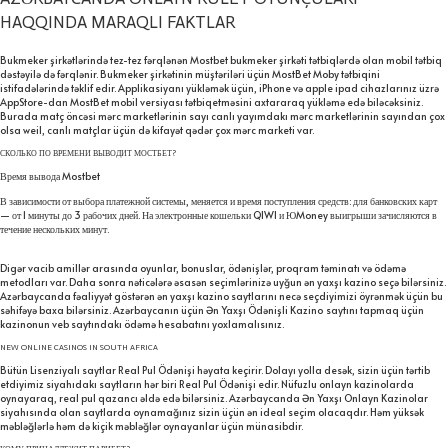
HAQQINDA MARAQLI FAKTLAR
Bukmeker şirkətlərində tez-tez fərqlənən Mostbet bukmeker şirkəti tətbiqlərdə olan mobil tətbiq
dəstəyilə də fərqlənir. Bukmeker şirkətinin müştəriləri üçün MostBet Moby tətbiqini
istifadələrində təklif edir. Applikasiyanı yükləmək üçün, iPhone və apple ipad cihazlarınız üzrə
AppStore-dan MostBet mobil versiyası tətbiqetməsini axtararaq yükləmə edə biləcəksiniz.
Burada matç öncəsi mərc marketlərinin sayı canlı yayımdakı mərc marketlərinin sayından çox
olsa weil, canlı matçlar üçün də kifayət qədər çox mərc marketi var.
СКОЛЬКО ПО ВРЕМЕНИ ВЫВОДИТ МОСТБЕТ?
Время вывода Mostbet
В зависимости от выбора платежной системы, меняется и время поступления средств: для банковских карт
— от 1 минуты до 3 рабочих дней. На электронные кошельки QIWI и ЮMoney выигрыши зачисляются в
течение нескольких минут.
Digər vacib amillər arasında oyunlar, bonuslar, ödənişlər, proqram təminatı və ödəmə
metodları var. Daha sonra nəticələrə əsasən seçimlərinizə uyğun ən yaxşı kazino seçə bilərsiniz.
Azərbaycanda fəaliyyət göstərən ən yaxşı kazino saytlarını necə seçdiyimizi öyrənmək üçün bu
səhifəyə baxa bilərsiniz. Azərbaycanın üçün Ən Yaxşı Ödənişli Kazino saytını tapmaq üçün
kazinonun veb saytındakı ödəmə hesabatını yoxlamalısınız.
NEW ONLINE CASINOS IN SOUTH AFRICA
Bütün Lisenziyalı saytlar Real Pul Ödənişi həyata keçirir. Dolayı yolla desək, sizin üçün tərtib
etdiyimiz siyahıdakı saytların hər biri Real Pul Ödənişi edir. Nüfuzlu onlayn kazinolarda
oynayaraq, real pul qazancı əldə edə bilərsiniz. Azərbaycanda Ən Yaxşı Onlayn Kazinolar
siyahısında olan saytlarda oynamağınız sizin üçün ən ideal seçim olacaqdır. Həm yüksək
məbləğlərlə həm də kiçik məbləğlər oynayanlar üçün münasibdir.