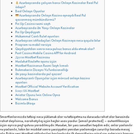
Azərbaycanda çalışan hansı Onlayn Kazinolar Real Pul
ödəyir?
Best Onlayn Oyunlar
Azərbaycanda Onlayn Kazino oynayıb Real Pul
qazanmaq mümkündürmü?
Pin Up Casino rəsmi saytı
Azərbaycanda Ən Yaxşı Onlayn Kazinolar
Pin Up Qeydiyyatı
Mükəmməl Canlı Rulet oyunları
Azərbaycan istifadəçiləri Onlayn Kazinoya necə qoşula bilər
Proqram və mobil versiya
Qeydiyyatdan sonra necə pulsuz bonus əldə etmək olar?
Punt Casino Mobile Casino APP for Android
Другие Mostbet Kazinosu
Məsləhət Roulette oyunu üçün
Mostbet Kazinonun Rəsmi Saytı İcmalı
Bukmekerin Dizaynı Və Funksionallığı
Ən yaxşı kazinolarda pul qazan!
Azərbaycanlı Oyunçular üçün mövcud onlayn kazino
oyunları
Mostbet Official Website Account Verification
Бонус БК Mostbet
Aviator Oyunu 1win Online Oyna
Welcome Bonus
Bizimlə Əlaqə
Smartfonlarınızda tətbiqi necə yükləmək olar və tətbiqetmə nə dərəcədə rahat olar bərəsində
rahat deyilsinsə, narahatçılıq üçün heçbir əsas yoxdur. [email protected] – autentifikasiya
üçün ayrıca poçt qutusu yaradılmışdır. Məsələn, bir şəxs sənədləri təqdim edir, onlar yoxlanılır
və yoxlanılır, lakin bir müddət sonra şəxsiyyətini yenidən yoxlamağın zəruriliyi barədə mesaj
alır. Bütün yeni Mostbet istifadəçiləri başlanğıcda ilk depozitlərinə gözəl xoş gəlmisiniz bonusu