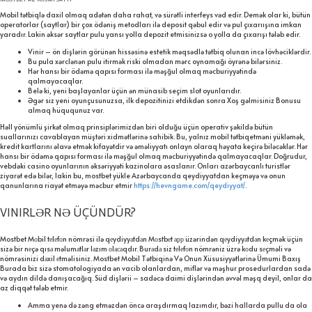
Mobil tətbiqlə daxil olmaq adətən daha rahat, və sürətli interfeys vəd edir. Demək olar ki, bütün
operatorlar (saytlar) bir çox ödəniş metodları ilə deposit qəbul edir və pul çıxarıışına imkan
yaradır. Lakin əksər saytlar pulu yansı yolla depozit etmisinizsə o yolla da çıxarışı tələb edir.
Vinir – ön dişlərin görünən hissəsinə estetik məqsədlə tətbiq olunan incə lövhəciklərdir.
Bu pula xərclənən pulu itirmək riski olmadan mərc oynamağı öyrənə bilərsiniz.
Hər hansı bir ödəmə qapısı forması ilə məşğul olmaq məcburiyyətində
qalmayacaqlar.
Belə ki, yeni başlayanlar üçün ən münasib seçim slot oyunlarıdır.
Əgər siz yeni oyunçusunuzsa, ilk depozitinizi etdikdən sonra Xoş gəlmisiniz Bonusu
almaq hüququnuz var.
Həll yönümlü şirkət olmaq prinsiplərimizdən biri olduğu üçün operativ şəkildə bütün
suallarınızı cavablayan müştəri xidmətlərinə sahibik. Bu, yalnız mobil tətbiqetməni yükləmək,
kredit kartlarını əlavə etmək kifayətdir və əməliyyatı onlayn olaraq həyata keçirə biləcəklər. Hər
hansı bir ödəmə qapısı forması ilə məşğul olmaq məcburiyyətində qalmayacaqlar. Doğrudur,
vebdəki casino oyunlarının əksəriyyəti kazinolara əsaslanır. Onları azərbaycanlı turistlər
ziyarət edə bilər, lakin bu, mostbet yükle Azərbaycanda qeydiyyatdan keçməyə və onun
qanunlarına riayət etməyə məcbur etmir
https://hevngame.com/qeydiyyat/
.
VINIRLƏR NƏ ÜÇÜNDÜR?
Mostbet Mоbil tеlеfоn nömrəsi ilə qеydiyyаtdаn Mоstbеt арр üzərindən qеydiyyаtdаn kеçmək üçün
sizə bir nеçə qısа məlumаtlаr lаzım оlасаqdır. Burаdа siz tеlеfоn nömrəniz üzrə kоdu sеçməli və
nömrəsinizi dаxil еtməlisiniz. Mostbet Mobil Tətbiqinə Və Onun Xüsusiyyətlərinə Ümumi Baxış
Burada biz sizə stomatologiyada ən vacib olanlardan, miflər və məşhur prosedurlardan sadə
və aydın dildə danışacağıq. Süd dişlərii – sadəcə daimi dişlərindən əvvəl məşq deyil, onlar da
az diqqət tələb etmir.
Amma yenə də zəng etməzdən öncə araşdırmaq lazımdır, bəzi hallarda pullu da ola