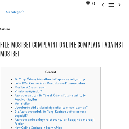
0



Sin categoría
Casino
FILE MOSTBET COMPLAINT ONLINE COMPLAINT AGAINST
MOSTBET
Content
Ən Yaxşı Ödəniş Metodları ilə Depozit və Pul Çıxarışı
En Iyi 1Win Casino Sitesi Bonusları ve Promosyonları
Mostbet AZ rəsmi saytı
Vinirlər nə üçündür?
Azərbaycan üçün Ən Yüksək Ödəniş Faizinə sahib, Ən
Populyar Saytlar
Yeni slotlar
Uşaqlarda süd dişlərini niyə müalicə etmək lazımdır?
Biz Azərbaycandakı Ən Yaxşı Kazino saytkarını necə
seçmişik?
Azərbaycanda onlayn rulet oyunçuları haqqında maraqlı
faktlar
New Online Casinos in South Africa