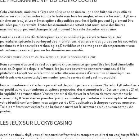
LE PROGRAMME VIP DU CASINO LUCKY8
Cela vous tente, mais vous n’êtes pas sûr que ce casino en ligne soit fait pour vous. Afin de
disperser vos doutes, notre équipe l’a testé sous tous les angles, et vous offre son Lucky8 avis
sincère sur le sujet. Les mêmes options disponibles pour les dépôts peuvent également être
utilisées pour les retraits. Toutes les demandes de retrait sont soumises à des limites
maximales qui peuvent changer à tout moment à la seule discrétion du casino.
Geekeries est un site d’actualité pour les passionnés de jeux et de technologie. Des
journalistes spécialisés partagent des informations, des tests et des guides sur les nouvelles
tendances et les nouvelles technologies. Des vidéos et des images en direct permettent aux
utilisateurs de rester à jour sur les dernières nouveautés.
CONSEILS POUR CHOISIR ET JOUER AUX MEILLEURS JEUX DE CASINO EN LIGNE
Nous sommes d’accord ce n’est pas grand chose, mais ce spin peut être le début d’une belle
session. Disponible depuis la France, les joueurs peuvent se connecter sans souci à la
plateforme Lucky8. Son accréditation officielle vous assure d’être sur un casino légal. Les
différents avis casino Lucky8 ne mentent pas, le service client y est impeccable !
Les commentaires des lecteurs permettent de partager leurs opinions. Notre Lucky8 retrait avis
est positif au vu des nombreuses options proposées, des demandes traitées en moins de 24 et
la rapidité des transactions. Vous venez ainsi d’achever la création de votre compte sur le
casino Lucky 8. Vous devrez prendre quelques minutes pour valider votre inscription et vérifier
votre identité conformément aux exigences de KYC applicables à chaque nouveau membre.
Tous les thèmes sont explorés, de la chasse au trésor à l’aventure épique sur un bateau de
pirates.
LES JEUX SUR LUCKY8 CASINO
Avec le casino Lucky8, vous allez pouvoir affronter des croupiers en direct sur vos jeux préférés