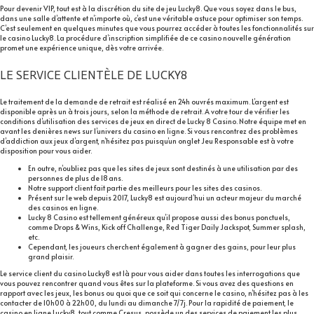
Pour devenir VIP, tout est à la discrétion du site de jeu Lucky8. Que vous soyez dans le bus,
dans une salle d’attente et n’importe où, c’est une véritable astuce pour optimiser son temps.
C’est seulement en quelques minutes que vous pourrez accéder à toutes les fonctionnalités sur
le casino Lucky8. La procédure d’inscription simplifiée de ce casino nouvelle génération
promet une expérience unique, dès votre arrivée.
LE SERVICE CLIENTÈLE DE LUCKY8
Le traitement de la demande de retrait est réalisé en 24h ouvrés maximum. L’argent est
disponible après un à trois jours, selon la méthode de retrait. A votre tour de vérifier les
conditions d’utilisation des services de jeux en direct de Lucky 8 Casino. Notre équipe met en
avant les denières news sur l’univers du casino en ligne. Si vous rencontrez des problèmes
d’addiction aux jeux d’argent, n’hésitez pas puisqu’un onglet Jeu Responsable est à votre
disposition pour vous aider.
En outre, n’oubliez pas que les sites de jeux sont destinés à une utilisation par des
personnes de plus de 18 ans.
Notre support client fait partie des meilleurs pour les sites des casinos.
Présent sur le web depuis 2017, Lucky8 est aujourd’hui un acteur majeur du marché
des casinos en ligne.
Lucky 8 Casino est tellement généreux qu’il propose aussi des bonus ponctuels,
comme Drops & Wins, Kick off Challenge, Red Tiger Daily Jackspot, Summer splash,
etc.
Cependant, les joueurs cherchent également à gagner des gains, pour leur plus
grand plaisir.
Le service client du casino Lucky8 est là pour vous aider dans toutes les interrogations que
vous pouvez rencontrer quand vous êtes sur la plateforme. Si vous avez des questions en
rapport avec les jeux, les bonus ou quoi que ce soit qui concerne le casino, n’hésitez pas à les
contacter de 10h00 à 22h00, du lundi au dimanche 7/7j. Pour la rapidité de paiement, le
casino en ligne Lucky8, tout comme Cresus, possède un des services de paiement les plus