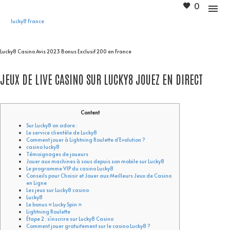
0

lucky8 France
Lucky8 Casino Avis 2023 Bonus Exclusif 200 en France
JEUX DE LIVE CASINO SUR LUCKY8 JOUEZ EN DIRECT
Content
Sur Lucky8 on adore :
Le service clientèle de Lucky8
Comment jouer à Lightning Roulette d’Evolution ?
casino lucky8
Témoignages de joueurs
Jouer aux machines à sous depuis son mobile sur Lucky8
Le programme VIP du casino Lucky8
Conseils pour Choisir et Jouer aux Meilleurs Jeux de Casino
en Ligne
Les jeux sur Lucky8 casino
Lucky8
Le bonus « Lucky Spin »
Lightning Roulette
Étape 2 : s’inscrire sur Lucky8 Casino
Comment jouer gratuitement sur le casino Lucky8 ?