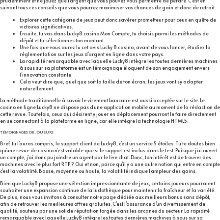
prudemment et ne jouez que l’argent que vous pouvez vous permettre de perdre. C’est en
suivant tous ces conseils que vous pourrez maximiser vos chances de gain et donc de retrait.
Explorer cette catégorie de jeux peut donc s’avérer prometteur pour ceux en quête de
victoires significatives.
Ensuite, tu vas dans Lucky8 casino Mon Compte, tu choisis parmi les méthodes de
dépôt et tu sélectionnes ton montant.
Une fois que vous aurez lu cet avis Lucky 8 casino, avant de vous lancer, étudiez la
réglementation sur les jeux d’argent en ligne dans votre pays.
La rapidité remarquable avec laquelle Lucky8 intègre les toutes dernières machines
à sous sur sa plateforme est un témoignage éloquent de son engagement envers
l’innovation constante.
Cela veut dire que, quel que soit la taille de ton écran, les jeux vont s’y adapter
naturellement.
La méthode traditionnelle à savoir le virement bancaire est aussi acceptée sur le site. Le
casino en ligne Lucky8 ne dispose pas d’une application mobile au moment de la rédaction de
cette revue. Toutefois, ceux qui désirent y jouer en déplacement pourront le faire directement
en se connectant à la plateforme en ligne, car elle intègre la technologie HTML5.
TÉMOIGNAGES DE JOUEURS
Bref, tu l’auras compris, le support client de Lucky8, c’est un service 5 étoiles. Tu te doutes bien
qu’une revue de casino n’est valable que si le support est inclus dans le test. Puisque j’ai ouvert
un compte, j’ai donc pu joindre un agent par le live chat. Donc, ton intérêt est de trouver des
machines avec le plus fort RTP ? Oui et non, parce qu’il y a une autre notion qui entre en compte
c’est la volatilité. Basse, moyenne ou haute, la volatilité indique l’ampleur des gains.
Bien que Lucky8 propose une sélection impressionnante de jeux, certains joueurs pourraient
souhaiter une expansion continue de la ludothèque pour maintenir la fraîcheur et la variété.
De plus, nous vous invitons à consulter notre page dédiée aux meilleurs bonus sans dépôt,
afin de retrouver les meilleures offres gratuites. C’est l’assurance d’un divertissement de
qualité, soutenu par une solide réputation forgée dans les arcanes du secteur. La rapidité
remarquable avec laquelle Lucky8 intègre les toutes dernières machines à sous sur sa