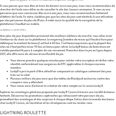
Si vous pensez que vous êtes en train de devenir accro aux jeux, nous vous recommandons de
chercher de l’aide sans délai ou de consulter le site des Joueurs anonymes. Si vous ou une
personne que vous connaissez êtes accro aux jeux, nous vous recommandons fortement
d’obtenir de l’aide. En outre, n’oubliez pas que les sites de jeux sont destinés à une utilisation
par des personnes de plus de 18 ans. À noter aussi la qualité de la navigation de la
plateforme Cloudbet sur mobile.
LE BONUS « LUCKY SPIN »
Avec plus de jeux disponibles provenant des meilleurs éditeurs du marché, vous allez avoir
l’embarras du choix sur la plateforme. Le wagering (nombre de mises qu’il faudra faire pour
débloquer le montant du bonus) est fixé à 40 fois. C’est beaucoup moins que la plupart des
sites où il faut parfois miser 70 fois un bonus pour retirer. Le Lucky8 bonus de bienvenue est
valable pendant 14 jours à compter de son versement. Pionnière dans le jeu en ligne depuis
2017, elle offre ainsi du sérieux et une fluidité de jeu.
Vous devrez prendre quelques minutes pour valider votre inscription et vérifier votre
identité conformément aux exigences de KYC applicables à chaque nouveau
membre.
Lucky8 a pris le parti d’être sélectif en composant un catalogue contenant des jeux
triés sur le volet.
Plusieurs milliers de jeux ainsi que des tables de Blackjack exclusives contre des
croupiers vous y attendent.
Vous venez ainsi d’achever la création de votre compte sur le casino Lucky 8.
Explorez les avantages généreux proposés par Lucky 8 Casino à travers une variété de bonus
tentants. Découvrez les promotions captivantes qui rehaussent votre parcours de jeu,
promettant des avantages et des surprises à chaque étape. Entrez dans le monde des bonus
chez Lucky 8 Casino, où l’excitation et les récompenses sont au rendez-vous.
LIGHTNING ROULETTE