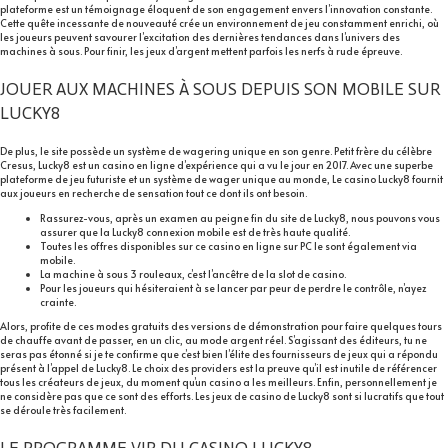
plateforme est un témoignage éloquent de son engagement envers l’innovation constante.
Cette quête incessante de nouveauté crée un environnement de jeu constamment enrichi, où
les joueurs peuvent savourer l’excitation des dernières tendances dans l’univers des
machines à sous. Pour finir, les jeux d’argent mettent parfois les nerfs à rude épreuve.
JOUER AUX MACHINES À SOUS DEPUIS SON MOBILE SUR
LUCKY8
De plus, le site possède un système de wagering unique en son genre. Petit frère du célèbre
Cresus, Lucky8 est un casino en ligne d’expérience qui a vu le jour en 2017. Avec une superbe
plateforme de jeu futuriste et un système de wager unique au monde, Le casino Lucky8 fournit
aux joueurs en recherche de sensation tout ce dont ils ont besoin.
Rassurez-vous, après un examen au peigne fin du site de Lucky8, nous pouvons vous
assurer que la Lucky8 connexion mobile est de très haute qualité.
Toutes les offres disponibles sur ce casino en ligne sur PC le sont également via
mobile.
La machine à sous 3 rouleaux, c’est l’ancêtre de la slot de casino.
Pour les joueurs qui hésiteraient à se lancer par peur de perdre le contrôle, n’ayez
crainte.
Alors, profite de ces modes gratuits des versions de démonstration pour faire quelques tours
de chauffe avant de passer, en un clic, au mode argent réel. S’agissant des éditeurs, tu ne
seras pas étonné si je te confirme que c’est bien l’élite des fournisseurs de jeux qui a répondu
présent à l’appel de Lucky8. Le choix des providers est la preuve qu’il est inutile de référencer
tous les créateurs de jeux, du moment qu’un casino a les meilleurs. Enfin, personnellement je
ne considère pas que ce sont des efforts. Les jeux de casino de Lucky8 sont si lucratifs que tout
se déroule très facilement.