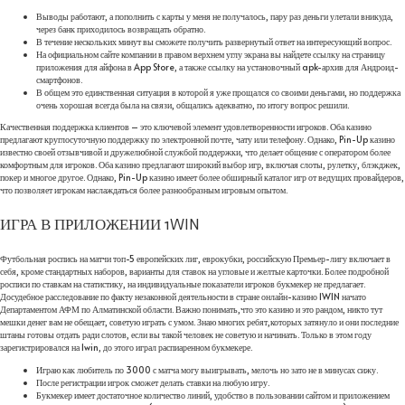
Выводы работают, а пополнить с карты у меня не получалось, пару раз деньги улетали вникуда,
через банк приходилось возвращать обратно.
В течение нескольких минут вы сможете получить развернутый ответ на интересующий вопрос.
На официальном сайте компании в правом верхнем углу экрана вы найдете ссылку на страницу
приложения для айфона в App Store, а также ссылку на установочный apk-архив для Андроид-
смартфонов.
В общем это единственная ситуация в которой я уже прощался со своими деньгами, но поддержка
очень хорошая всегда была на связи, общались адекватно, по итогу вопрос решили.
Качественная поддержка клиентов – это ключевой элемент удовлетворенности игроков. Оба казино
предлагают круглосуточную поддержку по электронной почте, чату или телефону. Однако, Pin-Up казино
известно своей отзывчивой и дружелюбной службой поддержки, что делает общение с оператором более
комфортным для игроков. Оба казино предлагают широкий выбор игр, включая слоты, рулетку, блэкджек,
покер и многое другое. Однако, Pin-Up казино имеет более обширный каталог игр от ведущих провайдеров,
что позволяет игрокам наслаждаться более разнообразным игровым опытом.
ИГРА В ПРИЛОЖЕНИИ 1WIN
Футбольная роспись на матчи топ-5 европейских лиг, еврокубки, российскую Премьер-лигу включает в
себя, кроме стандартных наборов, варианты для ставок на угловые и желтые карточки. Более подробной
росписи по ставкам на статистику, на индивидуальные показатели игроков букмекер не предлагает.
Досудебное расследование по факту незаконной деятельности в стране онлайн-казино 1WIN начато
Департаментом АФМ по Алматинской области. Важно понимать,что это казино и это рандом, никто тут
мешки денег вам не обещает, советую играть с умом. Знаю многих ребят,которых затянуло и они последние
штаны готовы отдать ради слотов, если вы такой человек не советую и начинать. Только в этом году
зарегистрировался на 1win, до этого играл распиаренном букмекере.
Играю как любитель по 3000 с матча могу выигрывать, мелочь но зато не в минусах сижу.
После регистрации игрок сможет делать ставки на любую игру.
Букмекер имеет достаточное количество линий, удобство в пользовании сайтом и приложением