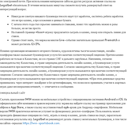
по электронной почте. При использовании материалов сайта на других ресурсах активная ссылка на
Legalbet обязательна. В течение нескольких минут вы сможете получить развернутый ответ на
интересующий вопрос.
Никогда не советую никакого букмекера тем кто ищет тут заработок, окститесь ребята заработок
это не про казино, а про вложения в ценные бумаги.
С начала этого года стал серьезно заниматься ставками, понял что заработать можно в разы
больше, но не так просто.
На главной странице «1вин» игроку предлагается сыграть в казино, покер или открыть линию для
ставок.
Однако стоит знать, что маржа на многие Live-события значительно превышает Prematch и
может достигать 12-13%.
Помимо организации незаконного игорного бизнеса, куда вовлечены тысячи казахстанцев, онлайн-
платформа также оказывает букмекерские услуги без наличия соответствующей лицензии. Причем казино
работало не только в Казахстане, но и в странах СНГ и дальнего зарубежья. Напомним, согласно
законодательству Казахстана, в стране запрещена деятельность онлайн-казино, а букмекерские услуги
оказываются при наличии соответствующей лицензии. Согласно законодательству Казахстана, в стране
запрещена деятельность онлайн-казино, а букмекерские услуги оказываются при наличии соответствующей
лицензии. Согласно законодательству Казахстана в стране запрещена деятельность онлайн-казино, а
букмекерские услуги оказываются при наличии соответствующей лицензии. «При этом денежные средства
принимались через интернет-эквайринг и без аутентификации, что позволяло принимать участие в азартных
играх даже несовершеннолетним», — отмечается в сообщении.
ОФИЦИАЛЬНЫЙ САЙТ
Скачать приложение 1WIN можно на мобильные устройства с операционными системами Android и iOS. На
официальном сайте компании в правом верхнем углу экрана вы найдете ссылку на страницу приложения для
айфона в App Store, а также ссылку на установочный apk-архив для Андроид-смартфонов. Мобильная
версия 1WIN практически ничем не уступает по функционалу десктоп-платформе. Пользователь может
проводить финансовые операции по счету, играть в покер и казино, делать ставки на спорт, параллельно
отслеживая результаты игр. Legalbet не рекомендует делать ставки у нелегальных букмекеров, в том числе
на сайтах-зеркалах
https://1win-sportsbook.com
.