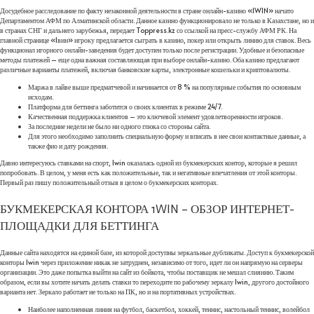
Досудебное расследование по факту незаконной деятельности в стране онлайн-казино «1WIN» начато
Департаментом АФМ по Алматинской области. Данное казино функционировало не только в Казахстане, но и
в странах СНГ и дальнего зарубежья, передает Toppress.kz со ссылкой на пресс-службу АФМ РК. На
главной странице «1вин» игроку предлагается сыграть в казино, покер или открыть линию для ставок. Весь
функционал игорного онлайн-заведения будет доступен только после регистрации. Удобные и безопасные
методы платежей – еще одна важная составляющая при выборе онлайн-казино. Оба казино предлагают
различные варианты платежей, включая банковские карты, электронные кошельки и криптовалюты.
Маржа в лайве выше предматчевой и начинается от 8 % на популярные события по основным
исходам.
Платформа для беттинга заботится о своих клиентах в режиме 24/7.
Качественная поддержка клиентов – это ключевой элемент удовлетворенности игроков.
За последние недели не было ни одного глюка со стороны сайта.
Для этого необходимо заполнить специальную форму и вписать в нее свои контактные данные, а
также фио и дату рождения.
Давно интересуюсь ставками на спорт, 1win оказалась одной из букмекерских контор, которые я решил
попробовать. В целом, у меня есть как положительные, так и негативные впечатления от этой конторы.
Первый раз пишу положительный отзыв в целом о букмекерских конторах.
БУКМЕКЕРСКАЯ КОНТОРА 1WIN – ОБЗОР ИНТЕРНЕТ-
ПЛОЩАДКИ ДЛЯ БЕТТИНГА
Данные сайта находятся на единой базе, из которой доступны зеркальные дубликаты. Доступ к букмекерской
конторы 1win через приложение никак не затруднен, независимо от того, идет ли он напрямую на серверы
организации. Это даже попытка выйти на сайт из бойкота, чтобы поставщик не мешал слиянию. Таким
образом, если вы хотите начать делать ставки то переходите по рабочему зеркалу 1win, другого достойного
варианта нет. Зеркало работает не только на ПК, но и на портативных устройствах.
Наиболее наполненная линия на футбол, баскетбол, хоккей, теннис, настольный теннис, волейбол