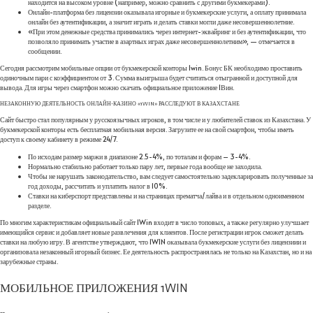
находится на высоком уровне (например, можно сравнить с другими букмекерами).
Онлайн-платформа без лицензии оказывала игорные и букмекерские услуги, а оплату принимала
онлайн без аутентификации, а значит играть и делать ставки могли даже несовершеннолетние.
«При этом денежные средства принимались через интернет-эквайринг и без аутентификации, что
позволяло принимать участие в азартных играх даже несовершеннолетним», — отмечается в
сообщении.
Сегодня рассмотрим мобильные опции от букмекерской конторы 1win. Бонус БК необходимо проставить
одиночным пари с коэффициентом от 3. Сумма выигрыша будет считаться отыгранной и доступной для
вывода. Для игры через смартфон можно скачать официальное приложение 1Вин.
НЕЗАКОННУЮ ДЕЯТЕЛЬНОСТЬ ОНЛАЙН-КАЗИНО «1WIN» РАССЛЕДУЮТ В КАЗАХСТАНЕ
Сайт быстро стал популярным у русскоязычных игроков, в том числе и у любителей ставок из Казахстана. У
букмекерской конторы есть бесплатная мобильная версия. Загрузите ее на свой смартфон, чтобы иметь
доступ к своему кабинету в режиме 24/7.
По исходам размер маржи в диапазоне 2.5-4%, по тоталам и форам – 3-4%.
Нормально стабильно работает только пару лет, первые года вообще не заходила.
Чтобы не нарушать законодательство, вам следует самостоятельно задекларировать полученные за
год доходы, рассчитать и уплатить налог в 10%.
Ставки на киберспорт представлены и на страницах прематча/лайва и в отдельном одноименном
разделе.
По многим характеристикам официальный сайт 1Win входит в число топовых, а также регулярно улучшает
имеющийся сервис и добавляет новые развлечения для клиентов. После регистрации игрок сможет делать
ставки на любую игру. В агентстве утверждают, что 1WIN оказывала букмекерские услуги без лицензиии и
организовала незаконный игорный бизнес. Ее деятельность распространялась не только на Казахстан, но и на
зарубежные страны.
МОБИЛЬНОЕ ПРИЛОЖЕНИЯ 1WIN