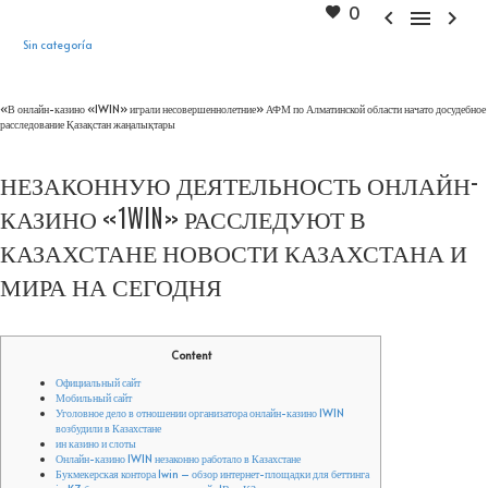
0



Sin categoría
«В онлайн-казино «1WIN» играли несовершеннолетние» АФМ по Алматинской области начато досудебное
расследование Қазақстан жаңалықтары
НЕЗАКОННУЮ ДЕЯТЕЛЬНОСТЬ ОНЛАЙН-
КАЗИНО «1WIN» РАССЛЕДУЮТ В
КАЗАХСТАНЕ НОВОСТИ КАЗАХСТАНА И
МИРА НА СЕГОДНЯ
Content
Официальный сайт
Мобильный сайт
Уголовное дело в отношении организатора онлайн-казино 1WIN
возбудили в Казахстане
ин казино и слоты
Онлайн-казино 1WIN незаконно работало в Казахстане
Букмекерская контора 1win – обзор интернет-площадки для беттинга