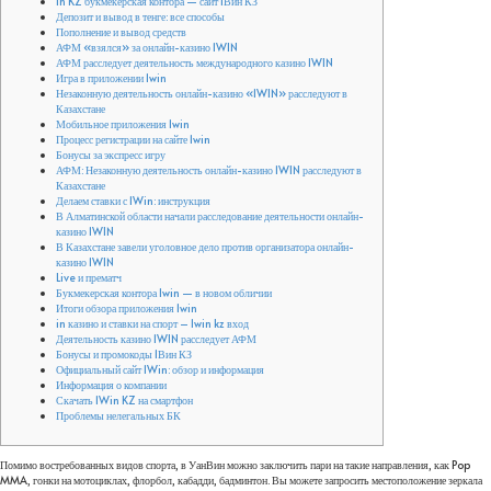
in KZ букмекерская контора — сайт 1Вин КЗ
Депозит и вывод в тенге: все способы
Пополнение и вывод средств
АФМ «взялся» за онлайн-казино 1WIN
АФМ расследует деятельность международного казино 1WIN
Игра в приложении 1win
Незаконную деятельность онлайн-казино «1WIN» расследуют в
Казахстане
Мобильное приложения 1win
Процесс регистрации на сайте 1win
Бонусы за экспресс игру
АФМ: Незаконную деятельность онлайн-казино 1WIN расследуют в
Казахстане
Делаем ставки с 1Win: инструкция
В Алматинской области начали расследование деятельности онлайн-
казино 1WIN
В Казахстане завели уголовное дело против организатора онлайн-
казино 1WIN
Live и прематч
Букмекерская контора 1win — в новом обличии
Итоги обзора приложения 1win
in казино и ставки на спорт – 1win kz вход
Деятельность казино 1WIN расследует АФМ
Бонусы и промокоды 1Вин КЗ
Официальный сайт 1Win: обзор и информация
Информация о компании
Скачать 1Win KZ на смартфон
Проблемы нелегальных БК
Помимо востребованных видов спорта, в УанВин можно заключить пари на такие направления, как Pop
MMA, гонки на мотоциклах, флорбол, кабадди, бадминтон. Вы можете запросить местоположение зеркала