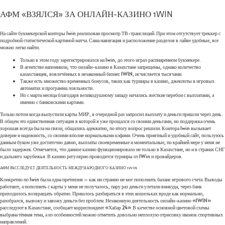
АФМ «ВЗЯЛСЯ» ЗА ОНЛАЙН-КАЗИНО 1WIN
На сайте букмекерской конторы 1win реализован просмотр ТВ-трансляций. При этом отсутствует треккер с
подробной статистической картиной матча. Сама навигация и расположение разделов в лайве удобные, все
можно легко найти.
Только в этом году зарегистрировался на 1win, до этого играл распиаренном букмекере.
В агентстве напомнили, что онлайн-казино в Казахстане запрещены, однако количество
казахстанцев, вовлечённых в незаконный бизнес 1WIN, исчисляется тысячами.
Также есть множество временных бонусов, таких как турниры в казино, джекпоты в игровых
автоматах и программа лояльности.
Но с марта месяца благодаря великодушному западу начались жесткие перебои с выплатами, а
именно с банковскими картами.
Только потом когда выпустили карты МИР, я очередной раз запросил выплату и деньги пришли через день.
В общем это единственная ситуация в которой я уже прощался со своими деньгами, но поддержка очень
хорошая всегда была на связи, общались адекватно, по итогу вопрос решили. Контора 1win вызывает
доверие и надежность, со своими вполне нормальными кэфами. Очень приятный и удобный сайт, пользуюсь
данным буком уже достаточно давно, выплаты своевременные и моментальные, по крайней мере у меня не
было задержек. Отмечается, что данное казино функционировало не только в Казахстане, но и в странах СНГ
и дальнего зарубежья. В казино регулярно проводятся турниры от 1Win и провайдеров.
АФМ РАССЛЕДУЕТ ДЕЯТЕЛЬНОСТЬ МЕЖДУНАРОДНОГО КАЗИНО 1WIN
Конкретно по 1win была одна претензия – как ни странно не мог пополнить баланс игрового счета. Выводы
работают, а пополнить с карты у меня не получалось, пару раз деньги улетали вникуда, через банк
приходилось возвращать обратно. Пришлось разбираться в этих кошельках вроде как нормально,
разобрался, вывожу и завожу деньги без проблем. Незаконную деятельность онлайн-казино «1WIN»
расследуют в Казахстане, сообщает корреспондент «Хабар 24». В качестве основной цветовой схемы
выбрана тёмная тема, а из особенностей можно отметить довольно неплохую отрисовку иконок спортивных
направлений.