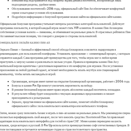
Внешний вид подстраивается под габариты экрана девайса посетителя, воспроизводя лишь
подходящие разделы, удобное меню.
Обслуживания посетителей с 2016 года, официальный сайт Пин Ап обеспечивает комфортный
сервис и выгодные условия обслуживания.
Подробную информацию о бонусной программе можно найти на официальном сайте казино.
Официальная бонусная программа учитывает интересы различных категорий пользователей. Действует
программа лояльности, в которой каждый игрок может стать VIP-клиентом. В казино Пин Ап введена
собственная условная валюта — пинкоины, ее обменивают на реальные деньги. В отраслевых рейтингах Пин
Ап занимает высокие позиции, что говорит о доверии со стороны пользователей.
ОФИЦИАЛЬНОЕ ОНЛАЙН-КАЗИНО ПИН-АП
Зеркало Пинап – базовый и эффективный способ обхода блокировок и является лидирующим в
рекомендациях для пользователей платформы. Установить приложение – элементарный процесс, с которым
справится каждый. Сама программа даёт преимущества для того, чтобы игрок мог в любое время
приступить к запуску казино и развлекаться сколько угодно. Правила и принципы казино Пин Ап у
мобильной версии идентичны с десктопным вариантом и это комфортно для игроков. После установки
приложения на любой удобный гаджет, исчезнет необходимость искать ноутбук или стационарный
компьютер, чтобы начать наслаждаться игрой.
Организация, которая имеет патент на открытие букмекерской организации, работает с 2006 года.
Бонусы в казино Pin Up помогут увеличить вероятность на победу.
В режиме бесплатной версии имеет право играть абсолютно каждый посетитель площадки.
В результате геймер будет осведомлён о текущих акционных предложениях и сможет
присоединиться к розыгрышам.
Зеркало, представленное на официальном сайте казино, помогает обойти блокировку
официального сайта с пользовательского компьютера или мобильного телефона.
Затем, можно сразу пополнять баланс и играть в пин-ап казино на реальные деньги. Мы рекомендуем сперва
полностью верифицировать свой аккаунт, после чего вносить средства. Посетителей Пин Ап привлекает
адаптация пользовательского интерфейса для гостей из стран СНГ. Меню казино переведено на шесть
языков, среди которых и русский. В Pin Up используется преимущественно софт отечественных брендов. В
топе поставщиков встречаются начинающие студии из стран постсоветского пространства.