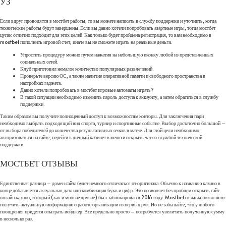
УЗ
Если вдруг проводятся в мостбет работы, то вы можете написать в службу поддержки и уточнить, когда
технические работы будут завершены. Если вы давно хотели попробовать азартные игры, тогда мостбет
цупис отлично подходит для этих целей. Как только будет пройдена регистрация, то вам необходимо в
mostbet пополнить игровой счет, иначе вы не сможете играть на реальные деньги.
Упростить процедуру можно путем нажатия на небольшую иконку любой из представленных
социальных сетей.
Клуб приготовил немалое количество популярных развлечений.
Проверьте версию ОС, а также наличие оперативной памяти и свободного пространства в
настройках гаджета.
Давно хотели попробовать в мостбет игровые автоматы играть?
В такой ситуации необходимо изменить пароль доступа к аккаунту, а затем обратиться в службу
поддержки.
Таким образом вы получите полноценный доступ к возможностям конторы. Для заключения пари
необходимо выбрать подходящий вид спорта, турнир и спортивные событие. Выбор достаточно большой –
от выбора победителей до количества результативных очков в матче. Для этой цели необходимо
авторизоваться на сайте, перейти в личный кабинет в меню и открыть чат со службой технической
поддержки.
МОСТБЕТ ОТЗЫВЫ
Единственная разница – домен сайта будет немного отличаться от оригинала. Обычно к названию казино в
конце добавляется актуальная дата или комбинация букв и цифр. Это позволяет без проблем открыть сайт
онлайн казино, который (как и многие другие) был заблокирован в 2016 году. Mostbet отзывы позволяют
получить актуальную информацию о работе организации из первых рук. Но не забывайте, что у любого
поощрения придется отыграть вейджер. Все предельно просто – потребуется увеличить полученную сумму
в несколько раз.