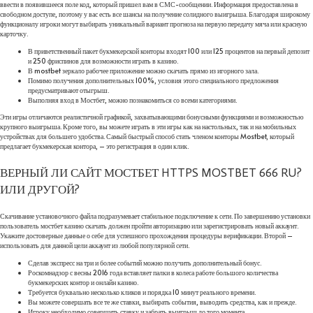
ввести в появившееся поле код, который пришел вам в СМС-сообщении. Информация предоставлена в
свободном доступе, поэтому у вас есть все шансы на получение солидного выигрыша. Благодаря широкому
функционалу игроки могут выбирать уникальный вариант прогноза на первую передачу мяча или красную
карточку.
В приветственный пакет букмекерской конторы входят 100 или 125 процентов на первый депозит
и 250 фриспинов для возможности играть в казино.
В mostbet зеркало рабочее приложение можно скачать прямо из игорного зала.
Помимо получения дополнительных 100%, условия этого специального предложения
предусматривают отыгрыш.
Выполняя вход в Мостбет, можно познакомиться со всеми категориями.
Эти игры отличаются реалистичной графикой, захватывающими бонусными функциями и возможностью
крупного выигрыша. Кроме того, вы можете играть в эти игры как на настольных, так и на мобильных
устройствах для большего удобства. Самый быстрый способ стать членом конторы Mostbet, который
предлагает букмекерская контора, – это регистрация в один клик.
ВЕРНЫЙ ЛИ САЙТ МОСТБЕТ HTTPS MOSTBET 666 RU?
ИЛИ ДРУГОЙ?
Скачивание установочного файла подразумевает стабильное подключение к сети. По завершению установки
пользователь мостбет казино скачать должен пройти авторизацию или зарегистрировать новый аккаунт.
Укажите достоверные данные о себе для успешного прохождения процедуры верификации. Второй –
использовать для данной цели аккаунт из любой популярной сети.
Сделав экспресс на три и более событий можно получить дополнительный бонус.
Роскомнадзор с весны 2016 года вставляет палки в колеса работе большого количества
букмекерских контор и онлайн казино.
Требуется буквально несколько кликов и порядка 10 минут реального времени.
Вы можете совершать все те же ставки, выбирать события, выводить средства, как и прежде.
Игроку необходимо совершить ставку и забрать выигрыш до того момента.