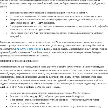
Список советов достаточно внушительный, каждый клиент выбирает максимально подходящий для него
способ.
Также приложение будет сообщать о всех новых акциях и бонусах на сайте БК.
В сети представлено немало обзоров, рассказывающих о предлагаемых условиях заведением.
Во время регистрации пользователь должен определиться с разновидностью бонуса – на спорт
125% или на казино 125% + 250 фриспинов.
Эти разработчики известны тем, что создают высококачественные игры с реалистичной графикой и
увлекательными бонусными функциями.
Работа приложения для Android оптимальна для ставок, благодаря функционалу и удобному
интерфейсу.
В приложении игрок может делать ставки на более, чем 20 различных спортивных дисциплин, а также
киберспорт. При этом возможности играть в казино, в покер и другие живые игры букмекер Mostbet не
предоставляет.
https://mostbetuztop.com
Если вы решите скачать Мостбет на андроид, то точно отметите
приятный дизайн приложения. Спокойные цвета, а также небольшое количество рекламных баннеров
производят благоприятное впечатление на игрока.
РЕГИСТРАЦИЯ ЧЕРЕЗ СОЦИАЛЬНЫЕ СЕТИ
Он позволит связаться с техподдержкой, которая доступна на сайте круглосуточно. В мостбет слоты дают
возможность отдыхать, развлекаться и зарабатывать реальные деньги. Сейчас в клубе есть несколько сотен
моделей, но регулярно появляются новинки, заслуживающие внимания. В игре представлены динамические
коэффициенты, позволяющие быстро увеличить выигрыш, если шансы на успех складываются в вашу
пользу. Кроме того, игра предлагает несколько различных уровней игры и даже соревнования в таблице
лидеров с денежными призами. Mostbet также предлагает выбор популярных игр в видеопокер, таких как
Jacks or Better, Aces and Faces, Deuces Wild и другие.
Дело в том, что приложение автоматически находит актуальное Мостбет зеркало.
Речь идет о мостбет вход syz 08, требуется предварительно найти зеркало.
В зависимости от промокода подарки могут быть разными – от фриспинов до увеличения
следующего депозита в два или более раз.
И хотя он не имеет лицензии в Узбекистане, делать ставки на спорт с ним просто и безопасно,