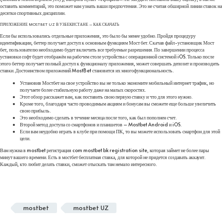
оставить комментарий, это поможет нам узнать ваши предпочтения. Это не считая обширной линии ставок на
десятки спортивных дисциплин.
ПРИЛОЖЕНИЕ MOSTBET UZ В УЗБЕКИСТАНЕ — КАК СКАЧАТЬ
Если бы использовались отдельные приложения, это было бы менее удобно. Пройдя процедуру
идентификации, беттер получает доступ к основным функциям Мост бет. Скачав файл-установщик Мост
бет, пользователю необходимо будет включить все требуемые разрешения. По завершении процесса
установки софт будет отображён на рабочем столе устройства с операционной системой iOS. Только после
этого беттер получает полный доступ к функционалу приложения, может совершать депозит и производить
ставки. Достоинством приложений MostBet становится их многофункциональность.
Установив Мостбет на свое устройство вы не только экономите мобильный интернет трафик, но
получаете более стабильную работу даже на малых скоростях.
Этот обзор расскажет вам, как поставить свою первую ставку и что для этого нужно.
Кроме того, благодаря часто проводимым акциям и бонусам вы сможете еще больше увеличить
свою прибыль.
Это необходимо сделать в течение месяца после того, как был пополнен счет.
Второй метод доступа со смартфонов и планшетов – Mostbet Android и iOS.
Если вам неудобно играть в клубе при помощи ПК, то вы можете использовать смартфон для этой
цели.
Вам нужна в mostbet регистрация com mostbet bk registration site, которая займет не более пары
минут вашего времени. Есть в мостбет бесплатная ставка, для которой не придется создавать аккаунт.
Каждый, кто любит делать ставки, сможет отыскать там немало интересного.
mostbet
mostbet UZ