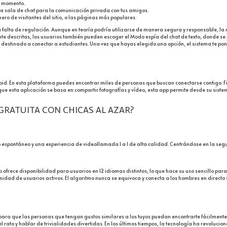
e momento.
pia sala de chat para la comunicación privada con tus amigos.
ero de visitantes del sitio, o las páginas más populares.
falta de regulación. Aunque en teoría podría utilizarse de manera segura y responsable, l
nte descritas, los usuarios también pueden escoger el Modo espía del chat de texto, donde se
destinado a conectar a estudiantes. Una vez que hayas elegido una opción, el sistema te pone 
droid. En esta plataforma puedes encontrar miles de personas que buscan conectarse contigo. 
que esta aplicación se basa en compartir fotografías y vídeo, esta app permite desde su sis
GRATUITA CON CHICAS AL AZAR?
 espontáneo y una experiencia de videollamada 1 a 1 de alta calidad. Centrándose en la seg
pp ofrece disponibilidad para usuarios en 12 idiomas distintos, lo que hace su uso sencillo par
nidad de usuarios activos. El algoritmo nunca se equivoca y conecta a los hombres en directo 
 para que las personas que tengan gustos similares a los tuyos puedan encontrarte fácilmente
rato y hablar de trivialidades divertidas. En los últimos tiempos, la tecnología ha revolucio