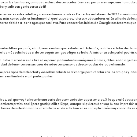
to con tus familiares, amigos o incluso desconocidos. Bien sea por un mensaje, una llamada 
r y salir con gente cerca de ti!
teracciones entre adultos y menores fueran posibles. De hecho, en febrero de 2023 conocíamos
más conectado, es fundamental que los padres, tutores y educadores estén al tanto de las pl
arse debido a los riesgos que conlleva. Para conocer los inicios de Omegle nos tenemos que
edes filtrar por país, edad, sexo e incluso por estado civil. Además, podrás ver fotos de otr
las más solicitadas si de conseguir amigos o ligar se trata. Al iniciar en este portal podrás
 la Red. Estos mercaderes de la Red exponen y difunden tus imágenes íntimas, obteniendo inge
unidad de tener conversaciones de video con personas desconocidas de todo el mundo.
jores apps de videochat y videollamadas free of charge para charlar con los amigos y la fam
ite un límite de eight participantes.
as, así que voy ha hacerte una serie de recomendaciones personales. Si lo que estás buscand
rramienta profesional (pero gratis) utiliza Skype, aunque si quieres dar una buena impresió
 través de videollamadas interactivas en directo. Gruveo es una aplicación muy conocida en 