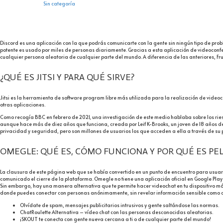
Sin categoría
Discord es una aplicación con la que podrás comunicarte con la gente sin ningún tipo de pr
potente es usado por miles de personas diariamente. Gracias a esta aplicación de videoconfe
cualquier persona aleatoria de cualquier parte del mundo. A diferencia de las anteriores, Fr
¿QUÉ ES JITSI Y PARA QUÉ SIRVE?
Jitsi es la herramienta de software program libre más utilizada para la realización de vide
otras aplicaciones.
Como recogía BBC en febrero de 2021, una investigación de este medio hablaba sobre los ri
aunque hace más de diez años que funciona, creada por Leif K-Brooks, un joven de 18 años de
privacidad y seguridad, pero son millones de usuarios los que acceden a ella a través de su pá
OMEGLE: QUÉ ES, CÓMO FUNCIONA Y POR QUÉ ES PE
La clausura de este página web que se había convertido en un punto de encuentro para usuar
comunicado el cierre de la plataforma. Omegle no tiene una aplicación oficial en Google Play 
Sin embargo, hay una manera alternativa que te permite hacer videochat en tu dispositivo m
donde puedes conectar con personas anónimamente, sin revelar información sensible como co
Olvídate de spam, mensajes publicitarios intrusivos y gente saltándose las normas.
ChatRoulette Alternativa – vídeo chat con las personas desconocidas aleatorias.
¡SKOUT te conecta con gente nueva cercana a ti o de cualquier parte del mundo!