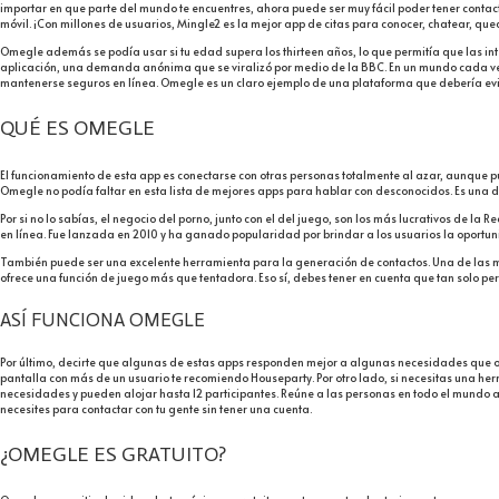
importar en que parte del mundo te encuentres, ahora puede ser muy fácil poder tener contac
móvil. ¡Con millones de usuarios, Mingle2 es la mejor app de citas para conocer, chatear, queda
Omegle además se podía usar si tu edad supera los thirteen años, lo que permitía que las in
aplicación, una demanda anónima que se viralizó por medio de la BBC. En un mundo cada vez 
mantenerse seguros en línea. Omegle es un claro ejemplo de una plataforma que debería evit
QUÉ ES OMEGLE
El funcionamiento de esta app es conectarse con otras personas totalmente al azar, aunque pu
Omegle no podía faltar en esta lista de mejores apps para hablar con desconocidos. Es una de 
Por si no lo sabías, el negocio del porno, junto con el del juego, son los más lucrativos de
en línea. Fue lanzada en 2010 y ha ganado popularidad por brindar a los usuarios la oport
También puede ser una excelente herramienta para la generación de contactos. Una de las me
ofrece una función de juego más que tentadora. Eso sí, debes tener en cuenta que tan solo perm
ASÍ FUNCIONA OMEGLE
Por último, decirte que algunas de estas apps responden mejor a algunas necesidades que otr
pantalla con más de un usuario te recomiendo Houseparty. Por otro lado, si necesitas una he
necesidades y pueden alojar hasta 12 participantes. Reúne a las personas en todo el mundo a
necesites para contactar con tu gente sin tener una cuenta.
¿OMEGLE ES GRATUITO?