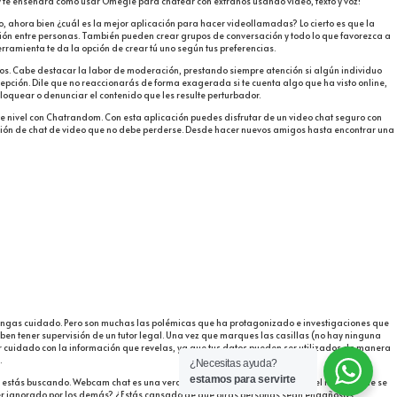
w te enseñará cómo usar Omegle para chatear con extraños usando video, texto y voz!
 ahora bien ¿cuál es la mejor aplicación para hacer videollamadas? Lo cierto es que la
cción entre personas. También pueden crear grupos de conversación y todo lo que favorezca a
rramienta te da la opción de crear tú uno según tus preferencias.
a todos. Cabe destacar la labor de moderación, prestando siempre atención si algún individuo
cepción. Dile que no reaccionarás de forma exagerada si te cuenta algo que ha visto online,
oquear o denunciar el contenido que les resulte perturbador.
nte nivel con Chatrandom. Con esta aplicación puedes disfrutar de un video chat seguro con
ación de chat de video que no debe perderse. Desde hacer nuevos amigos hasta encontrar una
tengas cuidado. Pero son muchas las polémicas que ha protagonizado e investigaciones que
ben tener supervisión de un tutor legal. Una vez que marques las casillas (no hay ninguna
er cuidado con la información que revelas, ya que tus datos pueden ser utilizados de manera
.
¿Necesitas ayuda?
estamos para servirte
ue estás buscando. Webcam chat es una verdadera fiesta con gente de todo el mundo, que se
 ser ignorado por los demás? ¿Estás cansado de que otras personas sean engañosas,