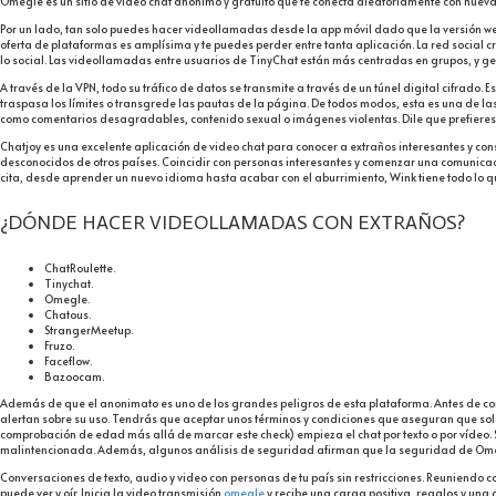
Omegle es un sitio de video chat anónimo y gratuito que te conecta aleatoriamente con nueva
Por un lado, tan solo puedes hacer videollamadas desde la app móvil dado que la versión we
oferta de plataformas es amplísima y te puedes perder entre tanta aplicación. La red social 
lo social. Las videollamadas entre usuarios de TinyChat están más centradas en grupos, y gen
A través de la VPN, todo su tráfico de datos se transmite a través de un túnel digital cifrado.
traspasa los límites o transgrede las pautas de la página. De todos modos, esta es una de la
como comentarios desagradables, contenido sexual o imágenes violentas. Dile que prefieres 
Chatjoy es una excelente aplicación de video chat para conocer a extraños interesantes y cons
desconocidos de otros países. Coincidir con personas interesantes y comenzar una comunicac
cita, desde aprender un nuevo idioma hasta acabar con el aburrimiento, Wink tiene todo lo 
¿DÓNDE HACER VIDEOLLAMADAS CON EXTRAÑOS?
ChatRoulette.
Tinychat.
Omegle.
Chatous.
StrangerMeetup.
Fruzo.
Faceflow.
Bazoocam.
Además de que el anonimato es uno de los grandes peligros de esta plataforma. Antes de co
alertan sobre su uso. Tendrás que aceptar unos términos y condiciones que aseguran que solo
comprobación de edad más allá de marcar este check) empieza el chat por texto o por vídeo. S
malintencionada. Además, algunos análisis de seguridad afirman que la seguridad de Omegle
Conversaciones de texto, audio y video con personas de tu país sin restricciones. Reuniend
puede ver y oír. Inicia la video transmisión
omeale
y recibe una carga positiva, regalos y un