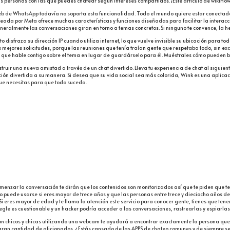
s personas con las que puedes chatear según intereses compartidos. ¡Este artículo de wikiHo
b de WhatsApp todavía no soporta esta funcionalidad. Todo el mundo quiere estar conectado,
creada por Meta ofrece muchas características y funciones diseñadas para facilitar la intera
eralmente las conversaciones giran en torno a temas concretos. Si ninguno te convence, la he
 Esto disfraza su dirección IP cuando utiliza internet, lo que vuelve invisible su ubicación par
s mejores solicitudes, porque las reuniones que tenía traían gente que respetaba todo, sin ex
que hable contigo sobre el tema en lugar de guardárselo para él. Muéstrales cómo pueden bl
truir una nueva amistad a través de un chat divertido. Lleva tu experiencia de chat al siguie
ión divertida a su manera. Si desea que su vida social sea más colorida, Wink es una aplic
que necesitas para que todo suceda.
menzar la conversación te dirán que los contenidos son monitorizados así que te piden que 
 puede usarse si eres mayor de trece años y que las personas entre trece y dieciocho años de
i eres mayor de edad y te llama la atención este servicio para conocer gente, tienes que ten
 es cuestionable y un hacker podría acceder a las conversaciones, rastrearlas y espiarlas
o con chicos y chicas utilizando una webcam te ayudará a encontrar exactamente la persona q
a gran cantidad de aficionados. ¿Estás cansado de las APPS de chateo comunes y de siempre