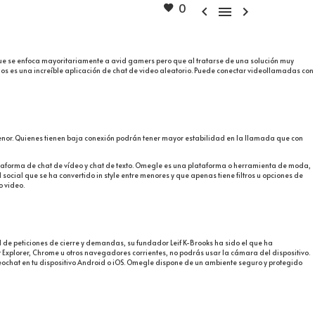
0



que se enfoca mayoritariamente a avid gamers pero que al tratarse de una solución muy
ños es una increíble aplicación de chat de video aleatorio. Puede conectar videollamadas con
 menor. Quienes tienen baja conexión podrán tener mayor estabilidad en la llamada que con
taforma de chat de vídeo y chat de texto. Omegle es una plataforma o herramienta de moda,
cial que se ha convertido in style entre menores y que apenas tiene filtros u opciones de
o video.
de peticiones de cierre y demandas, su fundador Leif K-Brooks ha sido el que ha
et Explorer, Chrome u otros navegadores corrientes, no podrás usar la cámara del dispositivo.
ochat en tu dispositivo Android o iOS. Omegle dispone de un ambiente seguro y protegido