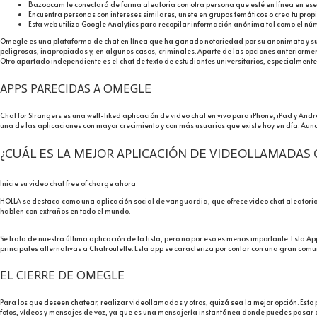
Bazoocam te conectará de forma aleatoria con otra persona que esté en línea en es
Encuentra personas con intereses similares, unete en grupos temáticos o crea tu pro
Esta web utiliza Google Analytics para recopilar información anónima tal como el núm
Omegle es una plataforma de chat en línea que ha ganado notoriedad por su anonimato y su 
peligrosas, inapropiadas y, en algunos casos, criminales. Aparte de las opciones anteriorme
Otro apartado independiente es el chat de texto de estudiantes universitarios, especialmente 
APPS PARECIDAS A OMEGLE
Chat for Strangers es una well-liked aplicación de video chat en vivo para iPhone, iPad y An
una de las aplicaciones con mayor crecimiento y con más usuarios que existe hoy en día. Aun
¿CUÁL ES LA MEJOR APLICACIÓN DE VIDEOLLAMADAS 
Inicie su video chat free of charge ahora
HOLLA se destaca como una aplicación social de vanguardia, que ofrece video chat aleatorio
hablen con extraños en todo el mundo.
Se trata de nuestra última aplicación de la lista, pero no por eso es menos importante. Esta A
principales alternativas a Chatroulette. Esta app se caracteriza por contar con una gran comu
EL CIERRE DE OMEGLE
Para los que deseen chatear, realizar videollamadas y otros, quizá sea la mejor opción. Esto
fotos, vídeos y mensajes de voz, ya que es una mensajería instantánea donde puedes pasar el 