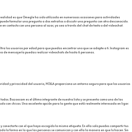
a realidad es que Omegle ha sido utilizada en numerosas ocasiones para actividades
 puede formular una pregunta a dos extraños o discutir una pregunta con otro desconocido.
en contacto con una persona al azar, ya sea a través del chat de texto o del videochat.
Filtra los usuarios por edad para que puedas encontrar uno que se adapte a ti. Instagram es
tema de mensajería puedas realizar videochats de hasta 6 personas.
uridad y privacidad del usuario, HOLLA proporciona un entorno seguro para que los usuarios
a todos. Bazoocam es el último integrante de nuestra lista y se presenta como una de las
solo con chicas. Una excelente opción para la gente que está realmente interesada en ligar.
 y conectarte con el que haya escogido la misma etiqueta. En ella solo puedes compartir tus
nado la forma en la que las personas se comunican y con ella la manera en que lo hacen. Sin