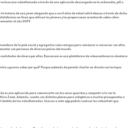
o incluso una videollamada a través de una aplicación descargada en tu ordenador, pill o
 la historia de una joven alegando que a sus 11 años de edad sufrió abusos a través de dicha
ataformas en línea que utilizan los jóvenes y les proporcionen orientación sobre cómo
 remontar al año 2009.
os miembros de la pink social y agregarlos como amigos para comenzar a conversar con ellos.
 conectar con personas de diversos países del mundo.
ntes cantidades de dinero por ellas. Bazoocam es una plataforma de videoconferencia aleatoria
ilia ¿quieres saber por qué? Porque además de permitir charlar en directo con los tuyos
o es una aplicación para comunicarte con tus seres queridos y compartir a la vez la
n utiliza Zoom. Además, cuenta con distintos planes para adaptarse a muchos presupuestos o
el ámbito de las videollamadas. Gracias a esta app podrás realizar los videochats que