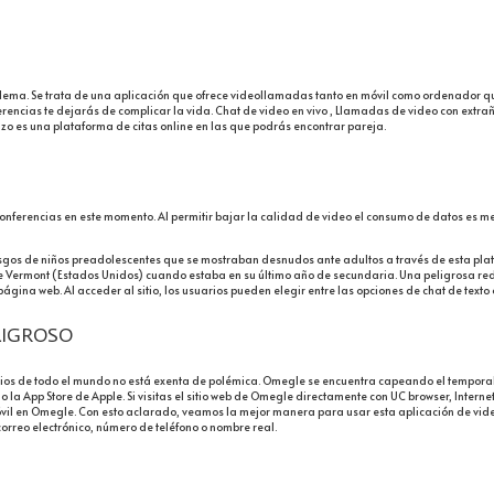
oblema. Se trata de una aplicación que ofrece videollamadas tanto en móvil como ordenador 
rencias te dejarás de complicar la vida. Chat de video en vivo , Llamadas de video con extra
uzo es una plataforma de citas online en las que podrás encontrar pareja.
oconferencias en este momento. Al permitir bajar la calidad de video el consumo de datos es
esgos de niños preadolescentes que se mostraban desnudos ante adultos a través de esta pla
 Vermont (Estados Unidos) cuando estaba en su último año de secundaria. Una peligrosa red so
gina web. Al acceder al sitio, los usuarios pueden elegir entre las opciones de chat de texto 
LIGROSO
ios de todo el mundo no está exenta de polémica. Omegle se encuentra capeando el temporal 
o la App Store de Apple. Si visitas el sitio web de Omegle directamente con UC browser, Intern
óvil en Omegle. Con esto aclarado, veamos la mejor manera para usar esta aplicación de vide
rreo electrónico, número de teléfono o nombre real.