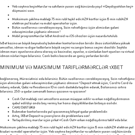
Veb saytına keçinMərclər və səhifənin yuxarı sağ küncündə yaşıl «Qeydiyyatdan keç»
düyməsini sıxın.
Maksimum çəkilmə məbləği 75 min rubl təşkil edir.AZN kartlar üçün 15 min rublAZN
elektron pul kisələri və mobil operatorlar üçün.
Bütün suallarınızı cavablayacayıq, Sizin rahatlığınız üçün əlimizdən gələni
edəcəyimizdən şüphəniz olmasın !
Mobil proqramMərclər 1xBet Android və iOS cihazları üçün nəzərdə tutulub.
1xBet kazino ən böyük beynəlxalq bukmeker kontorlarından biridir. Əsas üstünlüklərə yüksək
əmsallar, idman və digər tədbirlərin böyük seçimi və zəngin bonus seçimi daxildir. Saytda
idman mərc oyunlarına əlavə olaraq siz kazinolar, oyunlar, o cümlədən kart oyunları və virtual
idman növləri tapa bilərsiniz. Canlı bahis bazarda ən geniş yerlərdən biridir.
MINIMUM VƏ MAKSIMUM TARIFLƏRMƏRCLƏR 1XBET
bağlanaraq, Müraciətinizi edə bilərsiniz. Bütün suallarınızı cavablayacayıq, Sizin rahatlığınız
üçün əlimizdən gələni edəcəyimizdən şüphəniz olmasın ! Depozit etmək üçün, Card to Card ilə
ödəniş edərək, Qəbz və Hesabınızın ID ni canlı dəstəkdə təqdim edərək, Balansınızı artıra
bilərsiniz. 250-ə qədər zəmanətli bonus qazanın və qazanın!
Cash Out məbləği cari əmsallara əsasən müəyyən edilir və erkən nağdlaşdırmanın
qəbul edildiyi anda baş vermiş hər hansı dəyişikliklərdən birbaşa asılıdır.
CANLI DƏSTƏKƏ
Bukmeker kontorlarında pul qazanmaq kifayət qədər problemlidir.
Artıq, 1XBet Depozit və çıxarışların da problemlərə son!.
Yerləşdirilmiş mərclər üçün şirkət «Cash Out» erkən nağdlaşdırma təklif edə bilər.
Maksimum çəkilmə məbləği 75 min rubl təşkil edir.AZN kartlar üçün 15 min rublAZN elektron pul
kisələri və mobil operatorlar üçün. Veb saytına keçinMərclər və səhifənin yuxarı sağ küncündə