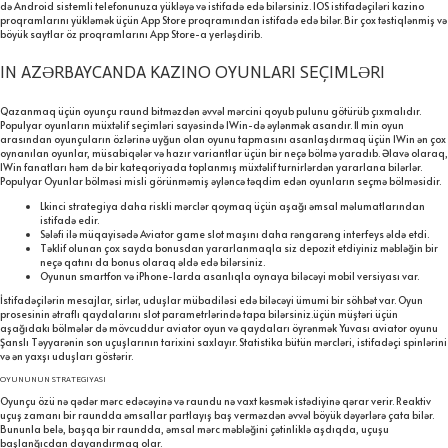
də Android sistemli telefonunuza yükləyə və istifadə edə bilərsiniz. IOS istifadəçiləri kazino
proqramlarını yükləmək üçün App Store proqramından istifadə edə bilər. Bir çox təstiqlənmiş və
böyük saytlar öz proqramlarını App Store-a yerləşdirib.
IN AZƏRBAYCANDA KAZINO OYUNLARI SEÇIMLƏRI
Qazanmaq üçün oyunçu raund bitməzdən əvvəl mərcini qoyub pulunu götürüb çıxmalıdır.
Populyar oyunların müxtəlif seçimləri sayəsində 1Win-də əylənmək asandır. 11 min oyun
arasından oyunçuların özlərinə uyğun olan oyunu tapmasını asanlaşdırmaq üçün 1Win ən çox
oynanılan oyunlar, müsabiqələr və hazır variantlar üçün bir neçə bölmə yaradıb. Əlavə olaraq,
1Win fanatları həm də bir kateqoriyada toplanmış müxtəlif turnirlərdən yararlana bilərlər.
Populyar Oyunlar bölməsi misli görünməmiş əyləncə təqdim edən oyunların seçmə bölməsidir.
Lkinci strategiya daha riskli mərclər qoymaq üçün aşağı əmsal məlumatlarından
istifadə edir.
Sələfi ilə müqayisədə Aviator game slot maşını daha rəngarəng interfeys əldə etdi.
Təklif olunan çox sayda bonusdan yararlanmaqla siz depozit etdiyiniz məbləğin bir
neçə qatını da bonus olaraq əldə edə bilərsiniz.
Oyunun smartfon və iPhone-larda asanlıqla oynaya biləcəyi mobil versiyası var.
İstifadəçilərin mesajlar, sirlər, uduşlar mübadiləsi edə biləcəyi ümumi bir söhbət var. Oyun
prosesinin ətraflı qaydalarını slot parametrlərində tapa bilərsiniz.üçün müştəri üçün
aşağıdakı bölmələr də mövcuddur aviator oyun və qaydaları öyrənmək Yuvası aviator oyunu
Şanslı Təyyarənin son uçuşlarının tarixini saxlayır. Statistika bütün mərcləri, istifadəçi spinlərini
və ən yaxşı uduşları göstərir.
OYUNUNUN STRATEGIYASI
Oyunçu özü nə qədər mərc edəcəyinə və raundu nə vaxt kəsmək istədiyinə qərar verir. Reaktiv
uçuş zamanı bir raundda əmsallar partlayış baş verməzdən əvvəl böyük dəyərlərə çata bilər.
Bununla belə, başqa bir raundda, əmsal mərc məbləğini çətinliklə aşdıqda, uçuşu
başlanğıcdan dayandırmaq olar.