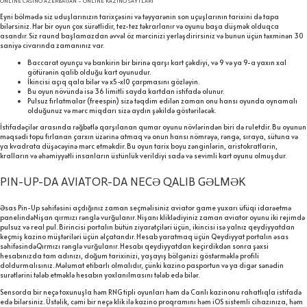
ONLINE CASINO AZERBAIJAN – ONLINE KAZINO SAYTLARI
Eyni bölmədə siz uduşlarınızın tarixçəsini və təyyarənin son uçuşlarının tarixini də tapa
bilərsiniz. Hər bir oyun çox sürətlidir, tez-tez təkrarlanır və oyunu başa düşmək olduqca
asandır. Siz raund başlamazdan əvvəl öz mərcinizi yerləşdirirsiniz və bunun üçün təxminən 30
saniyə civarında zamanınız var.
Baccarat oyunçu və bankirin bir birinə qarşı kart çəkdiyi, və 9 və ya 9-a yaxın xal
götürənin qalib olduğu kart oyunudur.
İkincisi açıq qala bilər və x5-x10 çarpmasını gözləyin.
Bu oyun növündə isə 36 limitli sayda kartdan istifadə olunur.
Pulsuz fırlatmalar (freespin) sizə təqdim edilən zaman onu hansı oyunda oynamalı
olduğunuz və mərc miqdarı sizə aydın şəkildə göstəriləcək.
İstifadəçilər arasında rəğbətlə qarşılanan qumar oyunu növlərindən biri də ruletdir. Bu oyunun
məqsədi topu fırlanan çarxın üzərinə atmaq və onun hansı nömrəyə, rəngə, sıraya, sütuna və
ya kvadrata düşəcəyinə mərc etməkdir. Bu oyun tarix boyu zənginlərin, aristokratlarin,
kralların və əhəmiyyətli insanların üstünlük verildiyi sadə və sevimli kart oyunu olmuşdur.
PIN-UP-DA AVIATOR-DA NECƏ QALIB GƏLMƏK
Əsas Pin-Up səhifəsini açdığınız zaman seçməlisiniz aviator game yuxarı üfüqi idarəetmə
panelindəNişan qırmızı rənglə vurğulanır. Nişanı kliklədiyiniz zaman aviator oyunu iki rejimdə
pulsuz və real pul. Birincisi portalın bütün ziyarətçiləri üçün, ikincisi isə yalnız qeydiyyatdan
keçmiş kazino müştəriləri üçün əlçatandır. Hesab yaratmaq üçün Qeydiyyat portalın əsas
səhifəsindəQırmızı rənglə vurğulanır. Hesabı qeydiyyatdan keçirdikdən sonra şəxsi
hesabınızda tam adınızı, doğum tarixinizi, yaşayış bölgənizi göstərməklə profili
doldurmalısınız. Məlumat etibarlı olmalıdır, çünki kazino pasportun və ya digər sənədin
surətlərini tələb etməklə hesabın yoxlanılmasını tələb edə bilər.
Sensorda bir neçə toxunuşla həm RNG tipli oyunları həm də Canlı kazinonu rahatlıqla istifadə
edə bilərsiniz. Üstəlik, cəmi bir neçə klik ilə kazino proqramını həm iOS sistemli cihazınıza, həm