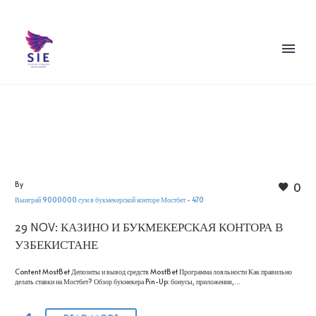
By
0
Выиграй 9000000 сум в букмекерской конторе Мостбет - 470
КАЗИНО И БУКМЕКЕРСКАЯ КОНТОРА В
29 NOV:
УЗБЕКИСТАНЕ
Content MostBet Депозиты и вывод средств MostBet Программа лояльности Как правильно
делать ставки на Мостбет? Обзор букмекера Pin-Up: бонусы, приложения,…