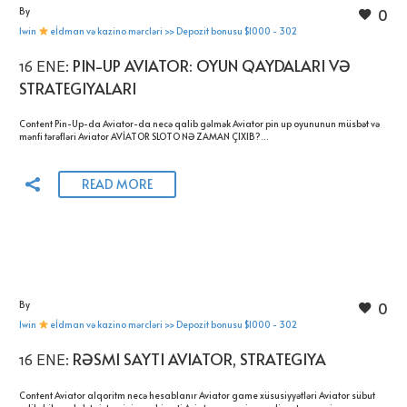
By
0
1win
eİdman və kazino mərcləri >> Depozit bonusu $1000 - 302
PIN-UP AVIATOR: OYUN QAYDALARI VƏ
16 ENE:
STRATEGIYALARI
Content Pin-Up-da Aviator-da necə qalib gəlmək Aviator pin up oyununun müsbət və
mənfi tərəfləri Aviator AVİATOR SLOTO NƏ ZAMAN ÇIXIB?…
READ MORE
By
0
1win
eİdman və kazino mərcləri >> Depozit bonusu $1000 - 302
RƏSMI SAYTI AVIATOR, STRATEGIYA
16 ENE:
Content Aviator alqoritm necə hesablanır Aviator game xüsusiyyətləri Aviator sübut