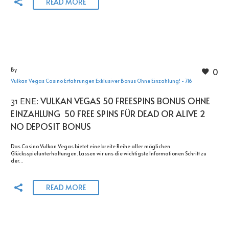
READ MORE
By
0
Vulkan Vegas Casino Erfahrungen Exklusiver Bonus Ohne Einzahlung! - 716
VULKAN VEGAS 50 FREESPINS BONUS OHNE
31 ENE:
EINZAHLUNG ️ 50 FREE SPINS FÜR DEAD OR ALIVE 2
NO DEPOSIT BONUS
Das Casino Vulkan Vegas bietet eine breite Reihe aller möglichen
Glücksspielunterhaltungen. Lassen wir uns die wichtigste Informationen Schritt zu
der…
READ MORE