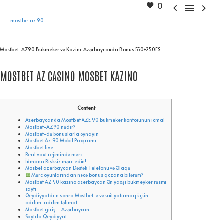
0



mostbet az 90
Mostbet-AZ90 Bukmeker və Kazino Azərbaycanda Bonus 550+250FS
MOSTBET AZ CASINO MOSBET KAZINO
Content
Azerbaycanda MostBet AZE 90 bukmeker kontorunun icmalı
Mostbet-AZ90 nədir?
Mostbet-də bonuslarla oynayın
Mostbet Az-90 Mobil Proqramı
Mostbet live
Real vaxt rejimində mərc
İdmana Risksiz mərc edin!
Mosbet azerbaycan Dəstək Telefonu və Əlaqə
Mərc oyunlarından necə bonus qazana bilərəm?
Mostbet AZ 90 kazino azerbaycan Ən yaxşı bukmeyker rəsmi
saytı
Qeydiyyatdan sonra Mostbet-ə vəsait yatırmaq üçün
addım-addım təlimat
Mostbet giriş – Azərbaycan
Saytda Qeydiyyat