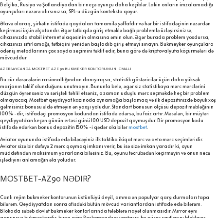
Belçika, Rusiya və Şotlandiyadan bir neçə oyunçu daha keçiblər. Lakin onların imzalamadığı
oyunçuları nəzərə alırsınızsa, SPL-u düzgün konteksta qoyur.
Əlavə olaraq, şirkətin istifadə qaydaları tamamilə şəffafdır və hər bir istifadəçinin nəzərdən
keçirməsi üçün əlçatandır. Əgər tətbiqdə giriş etməklə bağlı problemlə üzləşirsinizsə,
cihazınızda stabil internet əlaqəsinin olmasına əmin olun. Əgər burada problem yoxdursa,
cihazınızı sıfırlamağı, tətbiqini yenidən başladıb giriş etməyi sınayın. Bukmeyker oyunçulara
ödəniş metodlarının çox sayda seçimini təklif edir, buna görə də kriptovalyuta köçürmələri də
mövcuddur.
AZERBAYCANDA MOSTBET AZE 90 BUKMEKER KONTORUNUN ICMALI
Bu cür dərəcələrin rasionallığından danışırıqsa, statistik göstəricilər üçün daha yüksək
marjanın təklif olunduğunu unutmayın. Bununla belə, əgər siz statistikaya mərc mərclərini
düzgün öyrənsəniz və səriştəli təhlil etsəniz, o zaman uduşlu mərc seçməkdə heç bir problem
olmayacaq. Mostbet qeydiyyat kazinoda oynamağa başlamaq və ilk depozitinizdə böyük xoş
gəlmisiniz bonusu əldə etməyin ən yaxşı yoludur. Standart bonusun ölçüsü depozit məbləğinin
100% -dir, istifadəçi promosyon kodundan istifadə edərsə, bu faiz artır. Məsələn, bir müştəri
qeydiyyatdan keçən günün ertəsi günü 100 USD depozit qoymuşdur. Bir promosyon kodu
istifadə edərkən bonus depozitin 150% -i qədər ola bilər
mostbet
.
Aviator oyununda istifadə edə biləcəyiniz ilk taktika ikiqat mərc və avto mərc seçimləridir.
Aviator sizə bir dəfəyə 2 mərc qoymaq imkanı verir, bu isə sizə imkan yaradır ki, oyun
müddətindən maksimum yararlana biləsiniz. Bu, oyunu təcrübədən keçirməyin və onun necə
işlədiyini anlamağın əla yoludur.
MOSTBET-AZ90 NƏDIR?
Canlı rejim bukmeker kontorunun üstünlüyü deyil, amma ən populyar qarşıdurmaları tapa
bilərəm. Qeydiyyatdan sonra ofisdəki bütün mövcud variantlardan istifadə edə bilərəm.
Blokada səbəb dövlət bukmeker kontorlarında tələblərə riayət olunmasıdır. Mirror eyni
qanunsuz bukmeykerdir, buna görə Roskomnadzor vaxtaşırı bu nüsxə saytlarını bloklayır.