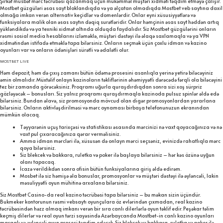
Şirkət müsbət mərc təcrübəsi qazanmaq üçün mükəmməl müştəri xidməti təqdim etməyə çalışır.
Mostbet güzgüləri əsas sayt bloklandıqda və ya əlçatan olmadıqda Mostbet veb saytına daxil
olmağa imkan verən alternativ keçidlər və domenlərdir. Onlar eyni xüsusiyyətlərə və
funksiyalara malik olan əsas saytın dəqiq surətləridir. Onlar həmçinin əsas sayt həddən artıq
yükləndikdə və ya texniki xidmət altında olduqda faydalıdır. Siz Mostbet güzgülərini onların
rəsmi sosial media hesablarını izləməklə, müştəri dəstəyi ilə əlaqə saxlamaqla və ya VPN
xidmətindən istifadə etməklə tapa bilərsiniz. Onların seçmək üçün çoxlu idman və kazino
oyunları var və onların ödənişləri sürətli və ədalətli olur.
MOSTBET LIVE
Həm depozit, həm də çıxış zamanı bütün ödəmə prosesini asanlıqla yerinə yetirə biləcəyiniz
əmin olmalıdır. Müxtəlif onlayn kazinoların təkliflərinin əhəmiyyətli dərəcədə fərqli ola biləcəyini
tez bir zamanda görəcəksiniz. Proqramı uğurla quraşdırdıqdan sonra sizi xoş sürpriz
gözləyəcək – bonusları. Siz yalnız proqramı quraşdırmaqla kazinoda pulsuz spinlər əldə edə
bilərsiniz. Bundan əlavə, siz promosyonda mövcud olan digər promosyonlardan yararlana
bilərsiniz. Onların aktivləşdirilməsi və mərc oynaması birbaşa telefonunuzun ekranından
mümkün olacaq.
Təyyarənin uçuş tarixçəsi və statistikası əsasında mərcinizi nə vaxt qoyacağınıza və nə
vaxt pul çıxaracağınıza qərar verməlisiniz.
Amma idman mərcləri ilə, xüsusən də onlayn mərci seçsəniz, evinizdə rahatlıqla mərc
qoya bilərsiniz.
Siz blekcek və bakkara, ruletka və poker ilə başlaya bilərsiniz – hər kəs özünə uyğun
olanı tapacaq.
İcazə verildikdən sonra ofisin bütün funksiyalarına giriş əldə edirəm.
Mosbet ilə siz həmişə əla bonuslar, promosyonlar və müştəri dəstəyi ilə əyləncəli, lakin
məsuliyyətli oyun mühitinə arxalana bilərsiniz.
Siz Mostbet Casino-da real kazino təcrübəsi tapa bilərsiniz – bu məkan sizin üçündür.
Bukmeker kontorunun rəsmi vebsaytı oyunçulara öz evlərindən çıxmadan, real kazino
təcrübəsindən həzz almaq imkanı verən bir sıra canlı dilerlərlə oyun təklif edir. Peşəkar təlim
keçmiş dilerlər və real oyun tərzi sayəsində Azərbaycanda Mostbet-in canlı kazino oyunları
maraqlı və əyləncəli oyun prosesi təqdim edəcək. Siz blekcek və bakkara, ruletka və poker ilə