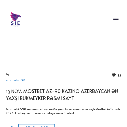
By
0
mostbet az 90
MOSTBET AZ-90 KAZINO AZERBAYCAN ƏN
13 NOV:
YAXŞI BUKMEYKER RƏSMI SAYT
Mostbet AZ-90 kazino azerbaycan Ən yaxşı bukmeyker rəsmi saytı Mostbet AZ İcmalı
2023 ️ Azərbaycanda mərc və onlayn kazin Content…