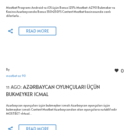
Mostbet Proqramı Android və iOS üçün Bonus 125% Mostbet-AZ90 Bukmeker və
Kazino Azərbaycanda Bonus 550+250FS Content Mostbet kazinosunda canlı
dilerlərlə…
READ MORE
By
0
mostbet az 90
AZƏRBAYCAN OYUNÇULARI ÜÇÜN
11 AGO:
BUKMEYKER ICMAL
Azərbaycan oyunçuları üçün bukmeyker icmalı Azərbaycan oyunçuları üçün
bukmeyker icmalı Content Mostbet Azərbaycandan olan oyunçulara nə təklif edir
MOSTBET vİrtual…
READ MORE