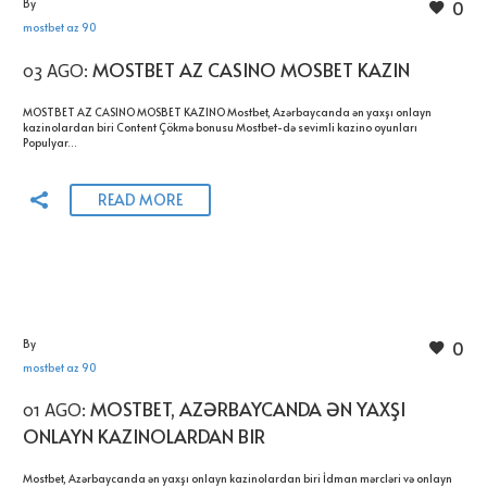
By
0
mostbet az 90
MOSTBET AZ CASINO MOSBET KAZIN
03 AGO:
MOSTBET AZ CASINO MOSBET KAZINO Mostbet, Azərbaycanda ən yaxşı onlayn
kazinolardan biri Content Çökmə bonusu Mostbet-də sevimli kazino oyunları
Populyar…
READ MORE
By
0
mostbet az 90
MOSTBET, AZƏRBAYCANDA ƏN YAXŞI
01 AGO:
ONLAYN KAZINOLARDAN BIR
Mostbet, Azərbaycanda ən yaxşı onlayn kazinolardan biri İdman mərcləri və onlayn