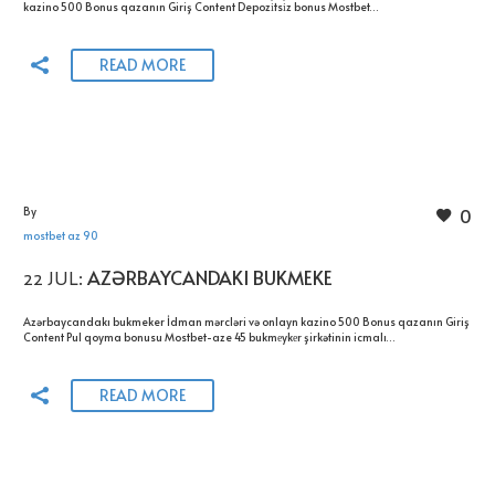
kazino 500 Bonus qazanın Giriş Content Depozi̇tsi̇z bonus Mostbet…
READ MORE
By
0
mostbet az 90
AZƏRBAYCANDAKI BUKMEKE
22 JUL:
Azərbaycandakı bukmeker İdman mərcləri və onlayn kazino 500 Bonus qazanın Giriş
Content Pul qoyma bonusu Mostbet-aze 45 bukmеykеr şirkətinin icmalı…
READ MORE