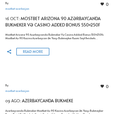
By
0
mostbet azerbaijan
MOSTBET ARIZONA 90 AZƏRBAYCANDA
16 OCT:
BUKMEKER VƏ CASINO ADDED BONUS 550+250F
Mostbet Arizona 90 Azərbaycanda Bukmeker Və Casino Added Bonus 550+250fs
Mostbet Az-90 Kazino Azerbaycan Ən Yaxşı Bukmeyker Rəsmi Sayt 11wickets…
READ MORE
By
0
mostbet azerbaijan
AZERBAYCANDA BUKMEKE
09 AGO:
Azerbaycanda Bukmeker Mostbet Az-90 Kazino Azerbaycan Ən Yaxşı Bukmeyker