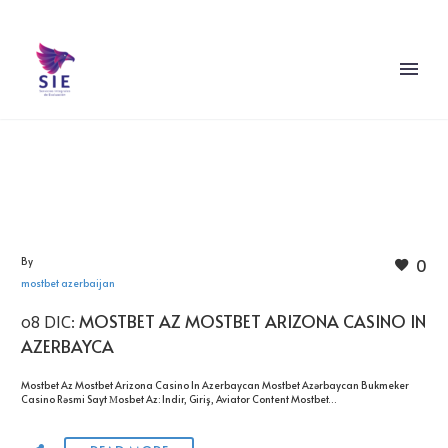
By
0
mostbet azerbaijan
MOSTBET AZ MOSTBET ARIZONA CASINO IN
08 DIC:
AZERBAYCA
Mostbet Az Mostbet Arizona Casino In Azerbaycan Mostbet Azərbaycan Bukmeker
Casino Rəsmi Sayt Мosbet Az: Indir, Giriş, Aviator Content Mostbet…