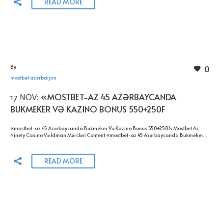
READ MORE
By
0
mostbet azerbaijan
«MOSTBET-AZ 45 AZƏRBAYCANDA
17 NOV:
BUKMEKER VƏ KAZINO BONUS 550+250F
«mostbet-az 45 Azərbaycanda Bukmeker Və Kazino Bonus 550+250fs Mostbet Az
Ninety Casino Və İdman Mərcləri Content «mostbet-az 45 Azərbaycanda Bukmeker…
READ MORE