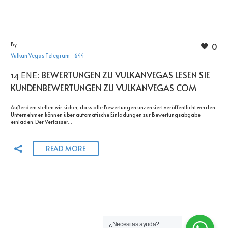
By
0
Vulkan Vegas Telegram - 644
BEWERTUNGEN ZU VULKANVEGAS LESEN SIE
14 ENE:
KUNDENBEWERTUNGEN ZU VULKANVEGAS COM
Außerdem stellen wir sicher, dass alle Bewertungen unzensiert veröffentlicht werden.
Unternehmen können über automatische Einladungen zur Bewertungsabgabe
einladen. Der Verfasser…
READ MORE
¿Necesitas ayuda?