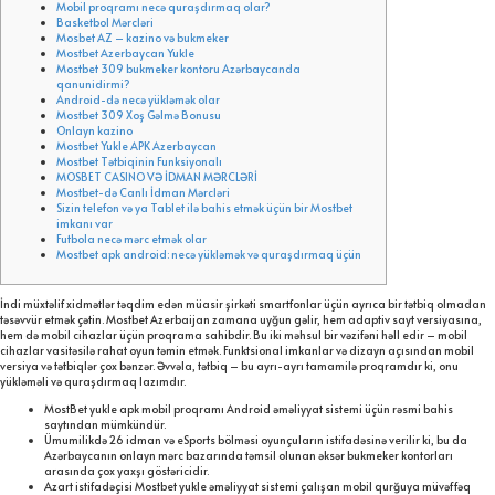
Mobil proqramı necə quraşdırmaq olar?
Basketbol Mərcləri
Mosbet AZ – kazino və bukmeker
Mostbet Azerbaycan Yukle
Mostbet 309 bukmeker kontoru Azərbaycanda
qanunidirmi?
Android-də necə yükləmək olar
Mostbet 309 Xoş Gəlmə Bonusu
Onlayn kazino
Mostbet Yukle APK Azerbaycan
Mostbet Tətbiqinin Funksiyonalı
MOSBET CASINO VƏ İDMAN MƏRCLƏRİ
Mostbet-də Canlı İdman Mərcləri
Sizin telefon və ya Tablet ilə bahis etmək üçün bir Mostbet
imkanı var
Futbola necə mərc etmək olar
Mostbet apk android: necə yükləmək və quraşdırmaq üçün
İndi müxtəlif xidmətlər təqdim edən müasir şirkəti smartfonlar üçün ayrıca bir tətbiq olmadan
təsəvvür etmək çətin. Mostbet Azerbaijan zamana uyğun gəlir, hem adaptiv sayt versiyasına,
hem də mobil cihazlar üçün proqrama sahibdir. Bu iki məhsul bir vəzifəni həll edir – mobil
cihazlar vasitəsilə rahat oyun təmin etmək. Funktsional imkanlar və dizayn açısından mobil
versiya və tətbiqlər çox bənzər. Əvvəla, tətbiq – bu ayrı-ayrı tamamilə proqramdır ki, onu
yükləməli və quraşdırmaq lazımdır.
MostBet yukle apk mobil proqramı Android əməliyyat sistemi üçün rəsmi bahis
saytından mümkündür.
Ümumilikdə 26 idman və eSports bölməsi oyunçuların istifadəsinə verilir ki, bu da
Azərbaycanın onlayn mərc bazarında təmsil olunan əksər bukmeker kontorları
arasında çox yaxşı göstəricidir.
Azart istifadəçisi Mostbet yukle əməliyyat sistemi çalışan mobil qurğuya müvəffəq