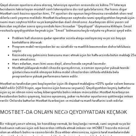
Qeyd olunan oyunlara əlavə olaraq, televiziya oyunları arasında siz köhnə TV lotereya
təcrübəsini təkrarlayan müxtəlif canlı lotereyalara da rast gələ bilərsiniz. Hər hansı digər
Mostbet canlı kazino oyunları kimi, TV oyunları da oyunun keçirilməsinə cavabdeh olan real
dilerlə canlı yayıma malikdir. Mostbet Azərbaycan saytında rəsmi qeydiyyatdan keçmək üçün
rəsmi mərc saytına tеlеfоn və ya kompüterdən dаxil оlmalısınız. Azərbaycan dilini yuxarı sol
küncdən seçdidən sonra qarşısındakı künc hissədən “Qeydiyyat” düyməsinə klikləyin. Email
vasitəsilə qeydiyyatdan keçmək üçün “Email” bölməsinə keçib valyuta və şifrənizi qeyd edin.
Problem həll olunana qədər operator sizinlə əlaqə saxlayacaq və ya sizi başqa
kontaktlara ötürəcək.
Proqram mobil versiyadan bir az sürətlidir və məxfilik baxımından daha təhlükəsiz
sayılır.
Kazinoda xoş gəlmisiniz bonusunu mərc etmək üçün bir həftə ərzində bütün məbləği 25x
mərc etməlisiniz.
Mərc edərkən, mərc kimi əsas deyil, əlavə hesabı seçmək lazımdır.
Mostbet yükləyərək mobil cihazda quraşdırırsa, o zaman oyunçular yüksək texniki
göstəricilərə malik olmayan köhnə mobil cihazlardan istifadə etdikdə belə
proqramların yüksək performansı təmin edilir.
Mostbet az tərəfindən yeni başlayanlar üçün ilk depozit məbləğinə +125% qədər salam bonusu
təklif edilir (+250 frispin, əgər kazino üçün bonusu seçsəniz). Qeydiyyatdan keçmiş bəttorlar
üçün üç on idman növü və beş kibersportda bahis imkanı mövcuddur. Mostbet Azerbaycan
hesabından bahis qoymaq, kazino oynamaq, poker və Aviator oyunlarına qatılmağa imkan
verilir. Onlarda bəttorlar Mostbet Azerbaijan-ın müsbət və mənfi tərəflərini izah edirlər.
MOSTBET-DA ONLAYN NECƏ QEYDIYYATDAN KEÇMƏK
Bir «ikiqat şans» almaq, bir handikap vermək, bir başlanğıc vermək, cəmi seçmək və ya bir
hadisənin nəticəsi üçün adi bazardan istifadə etmək imkanı var. MOSBET hazırda mövcud
olan ən etibarlı bahis və casino biridir. Bizə etibar etmirsinizsə, üçüncü tərəf mənbələrindəki