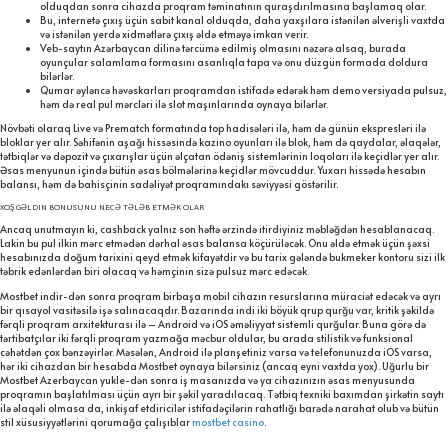
olduqdan sonra cihazda proqram təminatının quraşdırılmasına başlamaq olar.
Bu, internetə çıxış üçün sabit kanal olduqda, daha yaxşılara istənilən əlverişli vaxtda
və istənilən yerdə xidmətlərə çıxış əldə etməyə imkan verir.
Veb-saytın Azərbaycan dilinə tərcümə edilmiş olmasını nəzərə alsaq, burada
oyunçular salamlama formasını asanlıqla tapa və onu düzgün formada doldura
bilərlər.
Qumar əyləncə həvəskarları proqramdan istifadə edərək həm demo versiyada pulsuz,
həm də real pul mərcləri ilə slot maşınlarında oynaya bilərlər.
Növbəti olaraq Live və Prematch formatında top hadisələri ilə, həm də günün ekspresləri ilə
bloklar yer alır. Səhifənin aşağı hissəsində kazino oyunları ilə blok, həm də qaydalar, əlaqələr,
tətbiqlər və dəpozit və çıxarışlar üçün əlçatan ödəniş sistemlərinin loqoları ilə keçidlər yer alır.
Əsas menyunun içində bütün əsas bölmələrinə keçidlər mövcuddur. Yuxarı hissədə hesabın
balansı, həm də bahisçinin sadəliyət proqramındakı səviyyəsi göstərilir.
XOŞ GƏLDIN BONUSUNU NECƏ TƏLƏB ETMƏK OLAR
Ancaq unutmayın ki, cashback yalnız son həftə ərzində itirdiyiniz məbləğdən hesablanacaq.
Lakin bu pul ilkin mərc etmədən dərhal əsas balansa köçürüləcək. Onu əldə etmək üçün şəxsi
hesabınızda doğum tarixini qeyd etmək kifayətdir və bu tarix gələndə bukmeker kontoru sizi ilk
təbrik edənlərdən biri olacaq və həmçinin sizə pulsuz mərc edəcək.
Mostbet indir-dən sonra proqram birbaşa mobil cihazın resurslarına müraciət edəcək və ayrı
bir qısayol vasitəsilə işə salınacaqdır. Bazarında indi iki böyük qrup qurğu var, kritik şəkildə
fərqli proqram arxitekturası ilə – Android və iOS əməliyyat sistemli qurğular. Buna görə də
tərtibatçılar iki fərqli proqram yazmağa məcbur oldular, bu arada stilistik və funksional
cəhətdən çox bənzəyirlər. Məsələn, Android ilə planşetiniz varsa və telefonunuzda iOS varsa,
hər iki cihazdan bir hesabda Mostbet oynaya bilərsiniz (ancaq eyni vaxtda yox). Uğurlu bir
Mostbet Azerbaycan yukle-dən sonra iş masanızda və ya cihazınızın əsas menyusunda
proqramın başlatılması üçün ayrı bir şəkil yaradılacaq. Tətbiq texniki baxımdan şirkətin saytı
ilə əlaqəli olmasa da, inkişaf etdiricilər istifadəçilərin rahatlığı barədə narahat olub və bütün
stil xüsusiyyətlərini qorumağa çalışıblar
mostbet casino
.