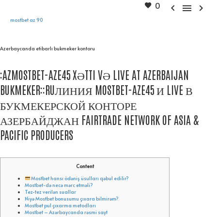
0



mostbet az 90
Azerbaycanda etibarlı bukmeker kontoru
:AZMOSTBET-AZE45 XƏTTI VƏ LIVE AT AZERBAIJAN
BUKMEKER::RUЛИНИЯ MOSTBET-AZE45 И LIVE В
БУКМЕКЕРСКОЙ КОНТОРЕ
АЗЕРБАЙДЖАН FAIRTRADE NETWORK OF ASIA &
PACIFIC PRODUCERS
Content
Mostbet hansı ödəniş üsulları qəbul edilir?
Mostbet-də necə mərc etməli?
Tez-tez verilən suallar
Niyə Mostbet bonusumu çıxara bilmirəm?
Mostbet pul çıxarma metodları
Mostbet – Azərbaycanda rəsmi sayt