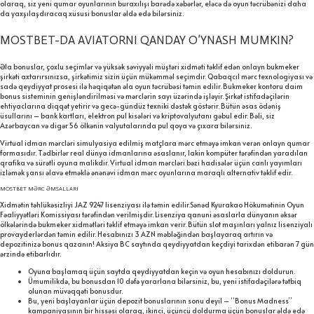
olaraq, siz yeni qumar oyunlarının buraxılışı barədə xəbərlər, eləcə də oyun təcrübənizi daha
da yaxşılaşdıracaq xüsusi bonuslar əldə edə bilərsiniz.
MOSTBET-DA AVIATORNI QANDAY O’YNASH MUMKIN?
Əla bonuslar, çoxlu seçimlər və yüksək səviyyəli müştəri xidməti təklif edən onlayn bukmeker
şirkəti axtarırsınızsa, şirkətimiz sizin üçün mükəmməl seçimdir. Qabaqcıl mərc texnologiyası və
sadə qeydiyyat prosesi ilə həqiqətən əla oyun təcrübəsi təmin edilir. Bukmeker kontoru daim
bonus sisteminin genişləndirilməsi və mərclərin sayı üzərində işləyir. Şirkət istifadəçilərin
ehtiyaclarına diqqət yetirir və gecə-gündüz texniki dəstək göstərir. Bütün əsas ödəniş
üsullarını – bank kartları, elektron pul kisələri və kriptovalyutanı gəbul edir. Bəli, siz
Azərbaycan və digər 56 ölkənin valyutalarında pul qoya və çıxara bilərsiniz.
Virtual idman mərcləri simulyasiya edilmiş matçlara mərc etməyə imkan verən onlayn qumar
formasıdır. Tədbirlər real dünya idmanlarına əsaslanır, lakin kompüter tərəfindən yaradılan
qrafika və sürətli oyuna malikdir. Virtual idman mərcləri bəzi hadisələr üçün canlı yayımları
izləmək şansı əlavə etməklə ənənəvi idman mərc oyunlarına maraqlı alternativ təklif edir.
MOSTBET MƏRC ƏMSALLARI
Xidmətin təhlükəsizliyi JAZ 9247 lisenziyası ilə təmin edilir.Sənəd Kyurakao Hökumətinin Oyun
Fəaliyyətləri Komissiyası tərəfindən verilmişdir. Lisenziya qanuni əsaslarla dünyanın əksər
ölkələrində bukmeker xidmətləri təklif etməyə imkan verir. Bütün slot maşınları yalnız lisenziyalı
provayderlərdən təmin edilir. Hesabınızı 3 AZN məbləğindən başlayaraq artırın və
depozitinizə bonus qazanın! Aksiya BC saytında qeydiyyatdan keçdiyi tarixdən etibarən 7 gün
ərzində etibarlıdır.
Oyuna başlamaq üçün saytda qeydiyyatdan keçin və oyun hesabınızı doldurun.
Ümumilikdə, bu bonusdan 10 dəfə yararlana bilərsiniz, bu, yeni istifadəçilərə tətbiq
olunan müvəqqəti bonusdur.
Bu, yeni başlayanlar üçün depozit bonuslarının sonu deyil – “Bonus Madness”
kampaniyasının bir hissəsi olaraq, ikinci, üçüncü doldurma üçün bonuslar əldə edə