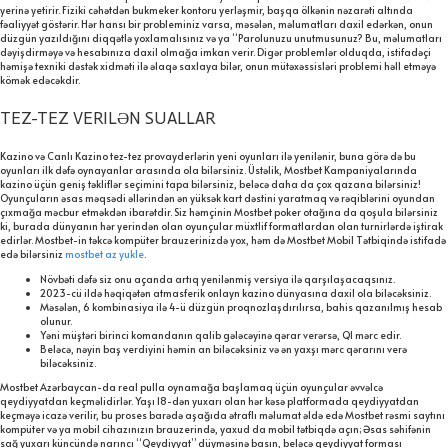
yerinə yetirir. Fiziki cəhətdən bukmeker kontoru yerləşmir, başqa ölkənin nəzarəti altında
fəaliyyət göstərir. Hər hansı bir probleminiz varsa, məsələn, məlumatları daxil edərkən, onun
düzgün yazıldığını diqqətlə yoxlamalısınız və ya “Parolunuzu unutmusunuz? Bu, məlumatları
dəyişdirməyə və hesabınıza daxil olmağa imkan verir. Digər problemlər olduqda, istifadəçi
həmişə texniki dəstək xidməti ilə əlaqə saxlaya bilər, onun mütəxəssisləri problemi həll etməyə
kömək edəcəkdir.
TEZ-TEZ VERILƏN SUALLAR
Kazino və Canlı Kazino tez-tez provayderlərin yeni oyunları ilə yenilənir, buna görə də bu
oyunları ilk dəfə oynayanlar arasında ola bilərsiniz. Üstəlik, Mostbet Kampaniyalarında
kazino üçün geniş təkliflər seçimini tapa bilərsiniz, beləcə daha da çox qazana bilərsiniz!
Oyunçuların əsas məqsədi əllərindən ən yüksək kart dəstini yaratmaq və rəqiblərini oyundan
çıxmağa məcbur etməkdən ibarətdir. Siz həmçinin Mostbet poker otağına da qoşula bilərsiniz
ki, burada dünyanın hər yerindən olan oyunçular müxtlif formatlardan olan turnirlərdə iştirak
edirlər. Mostbet-in təkcə kompüter brauzerinizdə yox, həm də Mostbet Mobil Tətbiqində istifadə
edə bilərsiniz
mostbet az yukle
.
Növbəti dəfə siz onu açanda artıq yenilənmiş versiya ilə qarşılaşacaqsınız.
2023-cü ildə həqiqətən atmasferik onlayn kazino dünyasına daxil ola biləcəksiniz.
Məsələn, 6 kombinasiya ilə 4-ü düzgün proqnozlaşdırılırsa, bahis qazanılmış hesab
olunur.
Yəni müştəri birinci komandanın qalib gələcəyinə qərar verərsə, Q1 mərc edir.
Beləcə, nəyin baş verdiyini həmin an biləcəksiniz və ən yaxşı mərc qərarını verə
biləcəksiniz.
Mostbet Azərbaycan-da real pulla oynamağa başlamaq üçün oyunçular əvvəlcə
qeydiyyatdan keçməlidirlər. Yaşı 18-dən yuxarı olan hər kəsə platformada qeydiyyatdan
keçməyə icazə verilir, bu proses barədə aşağıda ətraflı məlumat əldə edə Mostbet rəsmi saytını
kompüter və ya mobil cihazınızın brauzerində, yaxud da mobil tətbiqdə açın; Əsas səhifənin
sağ yuxarı küncündə narıncı “Qeydiyyat” düyməsinə basın, beləcə qeydiyyat forması