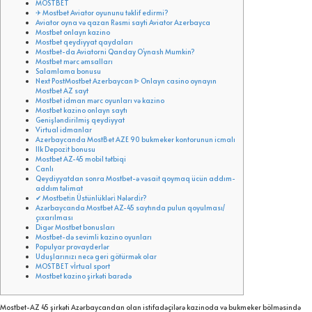
MOSTBET
✈ Mostbet Aviator oyununu təklif edirmi?
Aviator oyna və qazan Rəsmi sayti Aviator Azerbayca
Mostbet onlayn kazino
Mostbet qeydiyyat qaydaları
Mostbet-da Aviatorni Qanday O’ynash Mumkin?
Mostbet mərc əmsalları
Salamlama bonusu
Next PostMostbet Azerbaycan ᐈ Onlayn casino oynayın
Mostbet AZ sayt
Mostbet idman mərc oyunları və kazino
Mostbet kazino onlayn saytı
Genişləndirilmiş qeydiyyat
Virtual idmanlar
Azerbaycanda MostBet AZE 90 bukmeker kontorunun icmalı
Ilk Depozi̇t bonusu
Mostbet AZ-45 mobil tətbiqi
Canlı
Qeydiyyatdan sonra Mostbet-ə vəsait qoymaq ücün addım-
addım təlimat
✔ Mostbeti̇n Üstünlükləri̇ Nələrdi̇r?
Azərbaycanda Mostbet AZ-45 saytında pulun qoyulması/
çıxarılması
Digər Mostbet bonusları
Mostbet-də sevimli kazino oyunları
Populyar provayderlər
Uduşlarınızı necə geri götürmək olar
MOSTBET vİrtual sport
Mostbet kazino şirkəti barədə
Mostbet-AZ 45 şirkəti Azərbaycandan olan istifadəçilərə kazinoda və bukmeker bölməsində